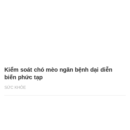
Kiểm soát chó mèo ngăn bệnh dại diễn
biến phức tạp
SỨC KHỎE