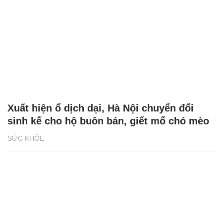
Xuất hiện ổ dịch dại, Hà Nội chuyển đổi
sinh kế cho hộ buôn bán, giết mổ chó mèo
SỨC KHỎE