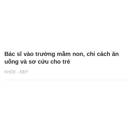
Bác sĩ vào trường mầm non, chỉ cách ăn
uống và sơ cứu cho trẻ
KHỎE - ĐẸP