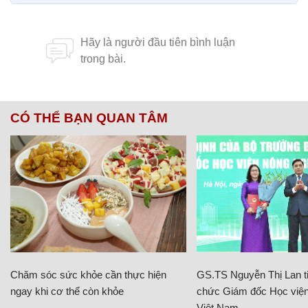
CÓ THỂ BẠN QUAN TÂM
Chăm sóc sức khỏe cần thực hiện
GS.TS Nguyễn Thị Lan ti
ngay khi cơ thể còn khỏe
chức Giám đốc Học viện
Việt Nam