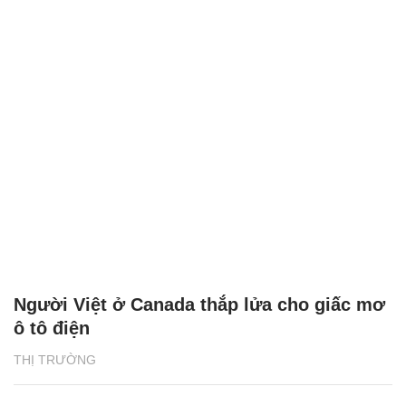
Người Việt ở Canada thắp lửa cho giấc mơ
ô tô điện
THỊ TRƯỜNG