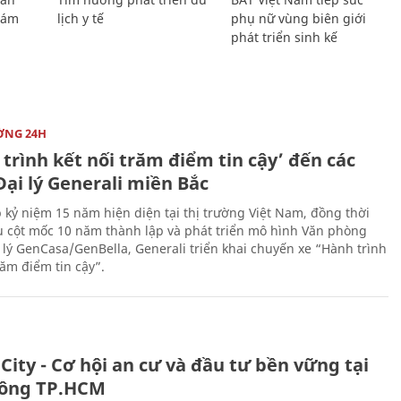
Giám
lịch y tế
phụ nữ vùng biên giới
phát triển sinh kế
ỜNG 24H
trình kết nối trăm điểm tin cậy’ đến các
ại lý Generali miền Bắc
 kỷ niệm 15 năm hiện diện tại thị trường Việt Nam, đồng thời
 cột mốc 10 năm thành lập và phát triển mô hình Văn phòng
 lý GenCasa/GenBella, Generali triển khai chuyến xe “Hành trình
răm điểm tin cậy”.
City - Cơ hội an cư và đầu tư bền vững tại
ông TP.HCM