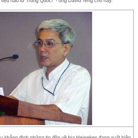
liệu nào từ Trung Quốc!" - ông David Teng cho hay.
khẳng định những tin đồn về bia Heineken đang xuất hiện