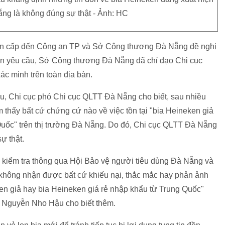
ẵng là không đúng sự thật - Ảnh: HC
hẩn cấp đến Công an TP và Sở Công thương Đà Nẵng đề nghị
 nhận yêu cầu, Sở Công thương Đà Nẵng đã chỉ đạo Chi cục
ác minh trên toàn địa bàn.
u, Chi cục phó Chi cục QLTT Đà Nẵng cho biết, sau nhiều
m thấy bất cứ chứng cứ nào về việc tồn tại "bia Heineken giả
Quốc" trên thị trường Đà Nẵng. Do đó, Chi cục QLTT Đà Nẵng
ự thật.
kiểm tra thông qua Hội Bảo vệ người tiêu dùng Đà Nẵng và
 không nhận được bất cứ khiếu nại, thắc mắc hay phản ảnh
en giả hay bia Heineken giá rẻ nhập khẩu từ Trung Quốc"
g Nguyễn Nho Hậu cho biết thêm.