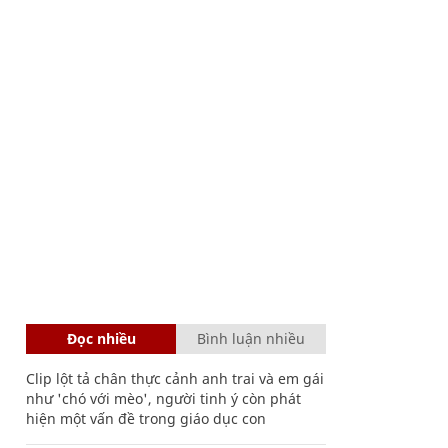
Đọc nhiều
Bình luận nhiều
Clip lột tả chân thực cảnh anh trai và em gái
như 'chó với mèo', người tinh ý còn phát
hiện một vấn đề trong giáo dục con