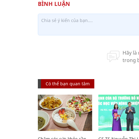
Có thể bạn quan tâm
Chăm sóc sức khỏe cần
GS.TS Nguyễn Thị 