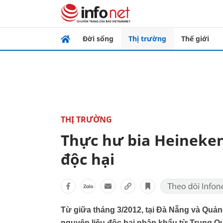
Đời sống
Thị trường
Thế giới
THỊ TRƯỜNG
Thực hư bia Heineke
độc hại
Từ giữa tháng 3/2012, tại Đà Nẵng và Quản
nguyên liệu độc hại nhập khẩu từ Trung Qu