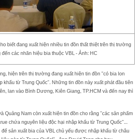
biết đang xuất hiện nhiều tin đồn thất thiệt trên thị trường
 đến các nhãn hiệu bia thuộc VBL - Ảnh: HC
 hiện trên thị trường đang xuất hiện tin đồn "có bia lon
p khẩu từ Trung Quốc". Những tin đồn này xuất phát đầu tiên
Yên, lan vào Bình Dương, Kiên Giang, TP.HCM và đến nay thì
 và Quảng Nam còn xuất hiện tin đồn cho rằng "các sản phẩm
arue chứa nguyên liệu độc hại nhập khẩu từ Trung Quốc"...
ùng để sản xuất bia của VBL chủ yếu được nhập khẩu từ châu