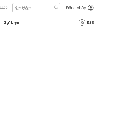
18822
Đăng nhập
Sự kiện
RSS