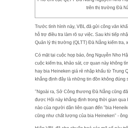
trên thị trường Đà N
Trước tình hình này, VBL đã gửi công văn k
hỗ trợ điều tra làm rõ sự việc. Sau khi tiếp
Quản lý thị trường (QLTT) Đà Nẵng kiểm tra, x
Có mặt tại cuộc họp báo, ông Nguyễn Nho Hậ
cuộc kiểm tra, khảo sát, cơ quan này không tì
hay bia Heineken giá rẻ nhập khẩu từ Trung 
khẳng định đây là những tin đồn không đúng s
"Ngoài ra, Sở Công thương Đà Nẵng cũng đã 
được Hội này khẳng định trong thời gian qua
nào của người dân liên quan đến "bia Heneik
cũng như chất lượng của bia Heineken" - ôn