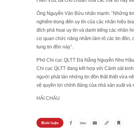
Hiện VBL đã cho chuẩn hoá các mã số này trên v
Ông Nguyễn Văn Bửu nhấn mạnh: "Những tin đ
nghiêm trọng đến uy tín của các nhãn hiệu bi
đích phá hoại uy tín và danh tiếng các nhãn h
cơ quan chức năng nhằm làm rõ các tin đồn, 
tung tin đồn này".
Phó Chi cục QLTT Đà Nẵng Nguyễn Nho Hậu c
Chi cục QLTT đang kết hợp với Cảnh sát kinh 
người phát tán những tin đồn thất thiệt vừa n
vệ quyền lợi chính đáng của nhà sản xuất và 
HẢI CHÂU
Bình luận