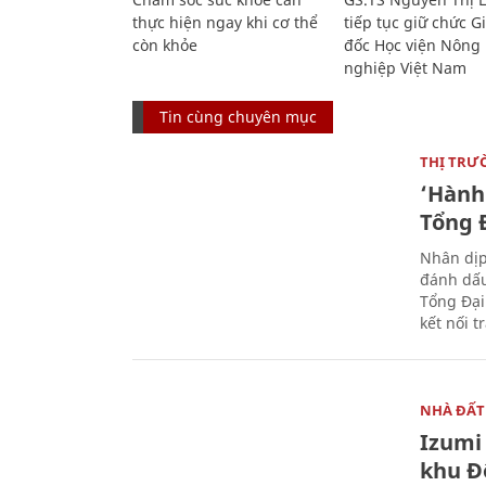
thực hiện ngay khi cơ thể
tiếp tục giữ chức 
còn khỏe
đốc Học viện Nông
nghiệp Việt Nam
Tin cùng chuyên mục
THỊ TRƯ
‘Hành 
Tổng Đ
Nhân dịp
đánh dấu
Tổng Đại
kết nối t
NHÀ ĐẤT
Izumi 
khu Đ