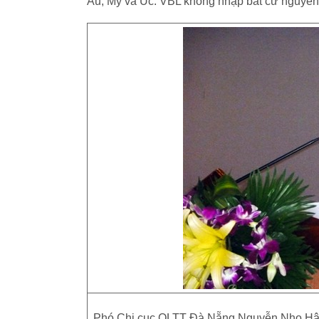
Âu, Mỹ và Úc. VBL không nhập bất cứ nguyên 
Phó Chi cục QLTT Đà Nẵng Nguyễn Nho Hậu 