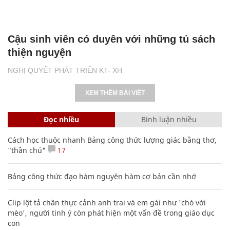
Cậu sinh viên có duyên với những tủ sách
thiện nguyện
NGHỊ QUYẾT PHÁT TRIỂN KT- XH
XEM THÊM BÀI VIẾT
Đọc nhiều
Bình luận nhiều
Cách học thuộc nhanh Bảng công thức lượng giác bằng thơ,
"thần chú"
17
Bảng công thức đạo hàm nguyên hàm cơ bản cần nhớ
Clip lột tả chân thực cảnh anh trai và em gái như 'chó với
mèo', người tinh ý còn phát hiện một vấn đề trong giáo dục
con