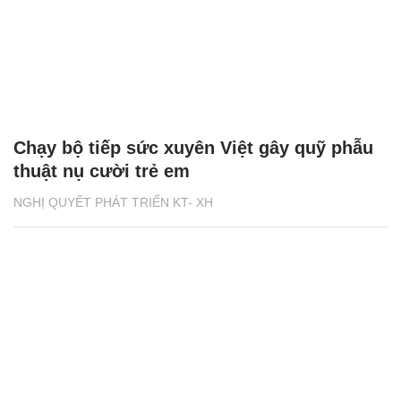
Chạy bộ tiếp sức xuyên Việt gây quỹ phẫu
thuật nụ cười trẻ em
NGHỊ QUYẾT PHÁT TRIỂN KT- XH