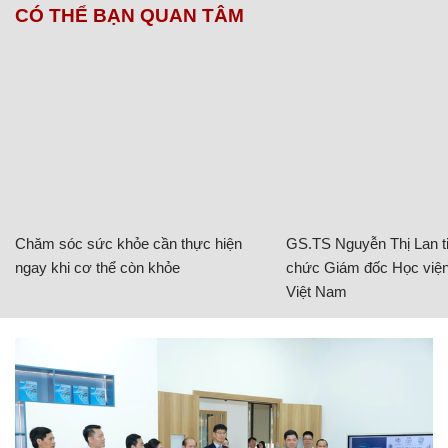
CÓ THỂ BẠN QUAN TÂM
Chăm sóc sức khỏe cần thực hiện
GS.TS Nguyễn Thị Lan ti
ngay khi cơ thể còn khỏe
chức Giám đốc Học viện
Việt Nam