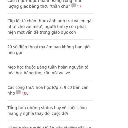
Cách học thuộc nhanh Bảng công thức
lượng giác bằng thơ, "thần chú"
17
Clip lột tả chân thực cảnh anh trai và em gái
như 'chó với mèo', người tinh ý còn phát
hiện một vấn đề trong giáo dục con
20 số điện thoại ma ám bạn không bao giờ
nên gọi
Mẹo học thuộc Bảng tuần hoàn nguyên tố
hóa học bằng thơ, câu nói vui vẻ
Các công thức hóa học lớp 8, 9 cơ bản cần
nhớ
106
Tổng hợp những status hay về cuộc sống
mang ý nghĩa thay đổi cuộc đời
Hàng ngàn người Mỹ ân hận vì tiêm vắc xin