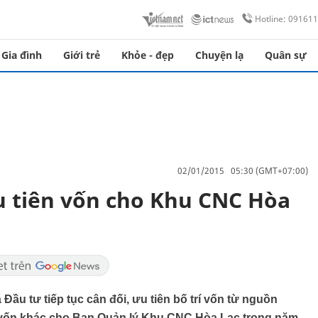
Hotline: 09161
Gia đình
Giới trẻ
Khỏe - đẹp
Chuyện lạ
Quân sự
02/01/2015 05:30 (GMT+07:00)
u tiên vốn cho Khu CNC Hòa
ầu tư tiếp tục cân đối, ưu tiên bố trí vốn từ nguồn
 vốn khác cho Ban Quản lý Khu CNC Hòa Lạc trong năm