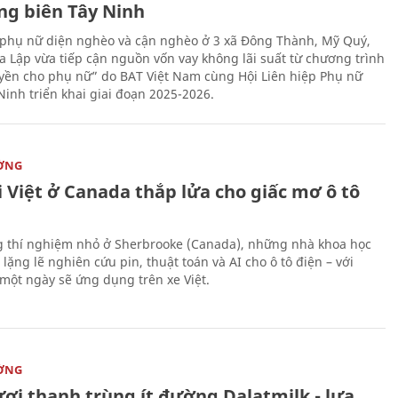
ng biên Tây Ninh
phụ nữ diện nghèo và cận nghèo ở 3 xã Đông Thành, Mỹ Quý,
 Lập vừa tiếp cận nguồn vốn vay không lãi suất từ chương trình
yền cho phụ nữ” do BAT Việt Nam cùng Hội Liên hiệp Phụ nữ
Ninh triển khai giai đoạn 2025-2026.
ỜNG
 Việt ở Canada thắp lửa cho giấc mơ ô tô
 thí nghiệm nhỏ ở Sherbrooke (Canada), những nhà khoa học
lặng lẽ nghiên cứu pin, thuật toán và AI cho ô tô điện – với
 một ngày sẽ ứng dụng trên xe Việt.
ỜNG
ươi thanh trùng ít đường Dalatmilk - lựa