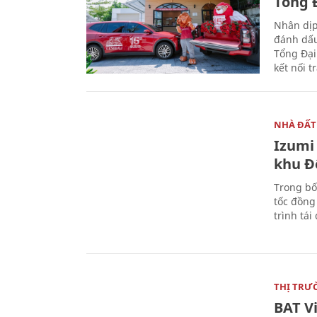
Tổng Đ
Nhân dịp
đánh dấu
Tổng Đại
kết nối t
NHÀ ĐẤT
Izumi 
khu Đ
Trong bố
tốc đồng
trình tái
THỊ TRƯ
BAT V