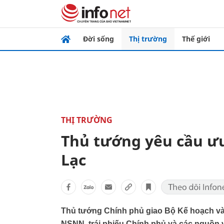
Đời sống
Thị trường
Thế giới
THỊ TRƯỜNG
Thủ tướng yêu cầu ư
Lạc
Thủ tướng Chính phủ giao Bộ Kế hoạch và Đ
NSNN, trái phiếu Chính phủ và các nguồn