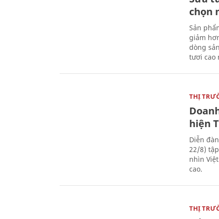
chọn 
Sản phẩm
giảm hơn
dòng sản
tươi cao
THỊ TRƯ
Doanh
hiện 
Diễn đàn
22/8) tậ
nhìn Việ
cao.
THỊ TRƯ