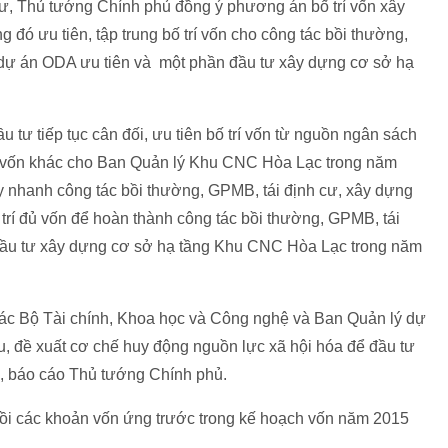
ư, Thủ tướng Chính phủ đồng ý phương án bố trí vốn xây
đó ưu tiên, tập trung bố trí vốn cho công tác bồi thường,
 dự án ODA ưu tiên và một phần đầu tư xây dựng cơ sở hạ
tư tiếp tục cân đối, ưu tiên bố trí vốn từ nguồn ngân sách
n vốn khác cho Ban Quản lý Khu CNC Hòa Lạc trong năm
 nhanh công tác bồi thường, GPMB, tái định cư, xây dựng
rí đủ vốn để hoàn thành công tác bồi thường, GPMB, tái
đầu tư xây dựng cơ sở hạ tầng Khu CNC Hòa Lạc trong năm
 các Bộ Tài chính, Khoa học và Công nghệ và Ban Quản lý dự
 đề xuất cơ chế huy động nguồn lực xã hội hóa để đầu tư
, báo cáo Thủ tướng Chính phủ.
ồi các khoản vốn ứng trước trong kế hoạch vốn năm 2015