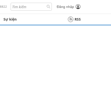
18822
Đăng nhập
Sự kiện
RSS