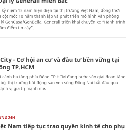
ại lý Generali miền Bắc
 kỷ niệm 15 năm hiện diện tại thị trường Việt Nam, đồng thời
 cột mốc 10 năm thành lập và phát triển mô hình Văn phòng
 lý GenCasa/GenBella, Generali triển khai chuyến xe “Hành trình
răm điểm tin cậy”.
City - Cơ hội an cư và đầu tư bền vững tại
ông TP.HCM
i cảnh hạ tầng phía Đông TP.HCM đang bước vào giai đoạn tăng
 bộ, thị trường bất động sản ven sông Đồng Nai bắt đầu quá
 định vị giá trị mạnh mẽ.
ỜNG 24H
iệt Nam tiếp tục trao quyền kinh tế cho phụ