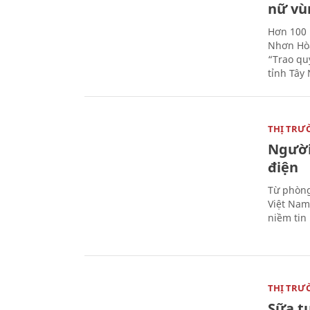
nữ vù
Hơn 100 
Nhơn Hòa
“Trao qu
tỉnh Tây 
THỊ TRƯ
Người
điện
Từ phòng
Việt Nam 
niềm tin
THỊ TRƯ
Sữa t