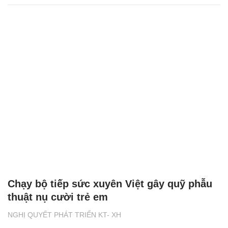
Chạy bộ tiếp sức xuyên Việt gây quỹ phẫu
thuật nụ cười trẻ em
NGHỊ QUYẾT PHÁT TRIỂN KT- XH