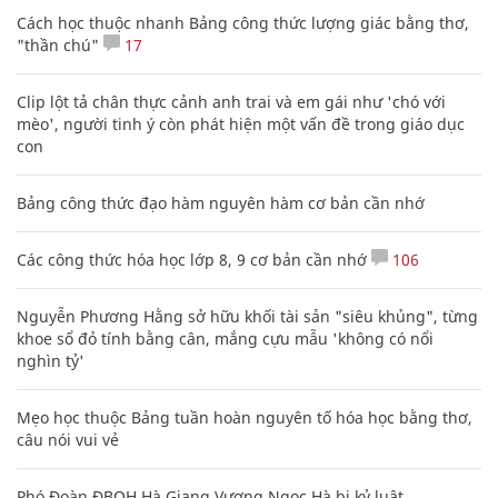
Cách học thuộc nhanh Bảng công thức lượng giác bằng thơ,
"thần chú"
17
Clip lột tả chân thực cảnh anh trai và em gái như 'chó với
mèo', người tinh ý còn phát hiện một vấn đề trong giáo dục
con
Bảng công thức đạo hàm nguyên hàm cơ bản cần nhớ
Các công thức hóa học lớp 8, 9 cơ bản cần nhớ
106
Nguyễn Phương Hằng sở hữu khối tài sản "siêu khủng", từng
khoe sổ đỏ tính bằng cân, mắng cựu mẫu 'không có nổi
nghìn tỷ'
Mẹo học thuộc Bảng tuần hoàn nguyên tố hóa học bằng thơ,
câu nói vui vẻ
Phó Đoàn ĐBQH Hà Giang Vương Ngọc Hà bị kỷ luật