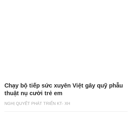
Chạy bộ tiếp sức xuyên Việt gây quỹ phẫu
thuật nụ cười trẻ em
NGHỊ QUYẾT PHÁT TRIỂN KT- XH