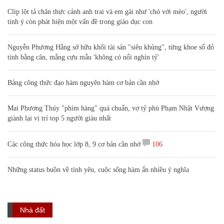
Clip lột tả chân thực cảnh anh trai và em gái như 'chó với mèo', người
tinh ý còn phát hiện một vấn đề trong giáo dục con
Nguyễn Phương Hằng sở hữu khối tài sản "siêu khủng", từng khoe sổ đỏ
tính bằng cân, mắng cựu mẫu 'không có nổi nghìn tỷ'
Bảng công thức đạo hàm nguyên hàm cơ bản cần nhớ
Mai Phương Thúy "phím hàng" quá chuẩn, vợ tỷ phú Phạm Nhật Vượng
giành lại vị trí top 5 người giàu nhất
Các công thức hóa học lớp 8, 9 cơ bản cần nhớ
106
Những status buồn về tình yêu, cuộc sống hàm ẩn nhiều ý nghĩa
Nhà đất