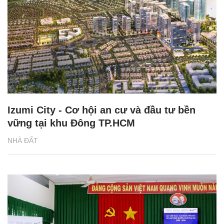
Izumi City - Cơ hội an cư và đầu tư bền
vững tại khu Đông TP.HCM
NHÀ ĐẤT