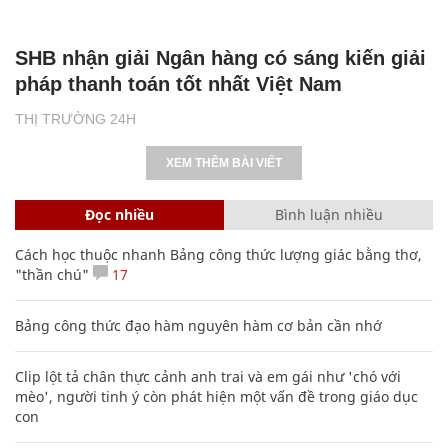
SHB nhận giải Ngân hàng có sáng kiến giải
pháp thanh toán tốt nhất Việt Nam
THỊ TRƯỜNG 24H
XEM THÊM BÀI VIẾT
Đọc nhiều
Bình luận nhiều
Cách học thuộc nhanh Bảng công thức lượng giác bằng thơ,
"thần chú"
17
Bảng công thức đạo hàm nguyên hàm cơ bản cần nhớ
Clip lột tả chân thực cảnh anh trai và em gái như 'chó với
mèo', người tinh ý còn phát hiện một vấn đề trong giáo dục
con