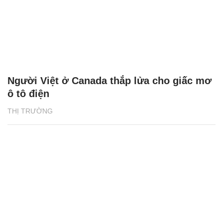
Người Việt ở Canada thắp lửa cho giấc mơ
ô tô điện
THỊ TRƯỜNG