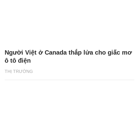
Người Việt ở Canada thắp lửa cho giấc mơ
ô tô điện
THỊ TRƯỜNG