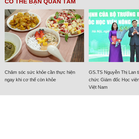
CÓ THỂ BẠN QUAN TÂM
Chăm sóc sức khỏe cần thực hiện
GS.TS Nguyễn Thị Lan ti
ngay khi cơ thể còn khỏe
chức Giám đốc Học viện
Việt Nam