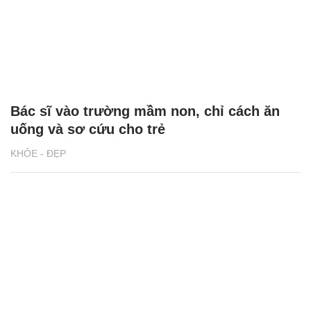
Bác sĩ vào trường mầm non, chỉ cách ăn
uống và sơ cứu cho trẻ
KHỎE - ĐẸP