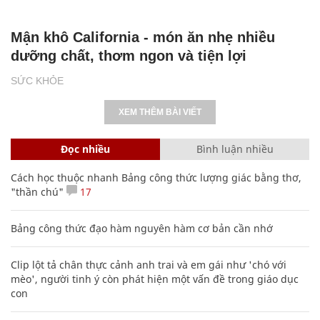
Mận khô California - món ăn nhẹ nhiều
dưỡng chất, thơm ngon và tiện lợi
SỨC KHỎE
XEM THÊM BÀI VIẾT
Đọc nhiều
Bình luận nhiều
Cách học thuộc nhanh Bảng công thức lượng giác bằng thơ,
"thần chú"
17
Bảng công thức đạo hàm nguyên hàm cơ bản cần nhớ
Clip lột tả chân thực cảnh anh trai và em gái như 'chó với
mèo', người tinh ý còn phát hiện một vấn đề trong giáo dục
con