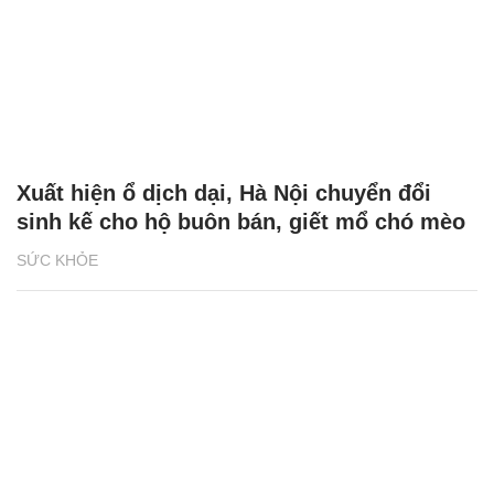
Xuất hiện ổ dịch dại, Hà Nội chuyển đổi
sinh kế cho hộ buôn bán, giết mổ chó mèo
SỨC KHỎE