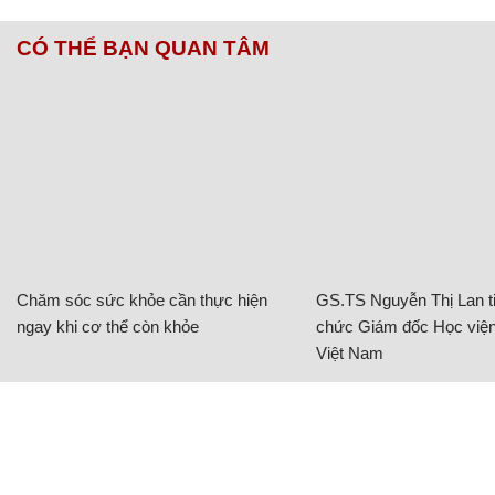
CÓ THỂ BẠN QUAN TÂM
Chăm sóc sức khỏe cần thực hiện
GS.TS Nguyễn Thị Lan ti
ngay khi cơ thể còn khỏe
chức Giám đốc Học viện
Việt Nam