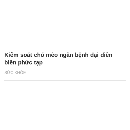
Kiểm soát chó mèo ngăn bệnh dại diễn
biến phức tạp
SỨC KHỎE