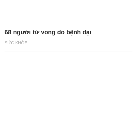
68 người tử vong do bệnh dại
SỨC KHỎE