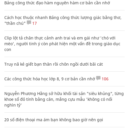
Bảng công thức đạo hàm nguyên hàm cơ bản cần nhớ
Cách học thuộc nhanh Bảng công thức lượng giác bằng thơ,
"thần chú"
17
Clip lột tả chân thực cảnh anh trai và em gái như 'chó với
mèo', người tinh ý còn phát hiện một vấn đề trong giáo dục
con
Truy nã kẻ giết bạn thân rồi chôn ngồi dưới bãi cát
Các công thức hóa học lớp 8, 9 cơ bản cần nhớ
106
Nguyễn Phương Hằng sở hữu khối tài sản "siêu khủng", từng
khoe sổ đỏ tính bằng cân, mắng cựu mẫu 'không có nổi
nghìn tỷ'
20 số điện thoại ma ám bạn không bao giờ nên gọi