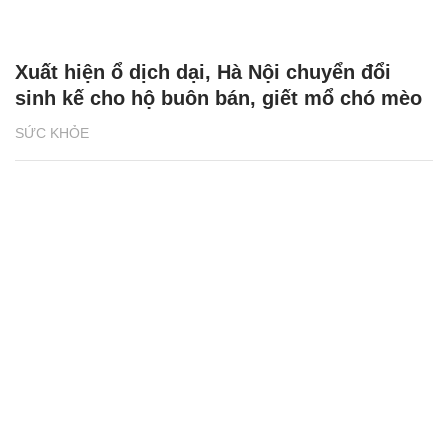
Xuất hiện ổ dịch dại, Hà Nội chuyển đổi
sinh kế cho hộ buôn bán, giết mổ chó mèo
SỨC KHỎE