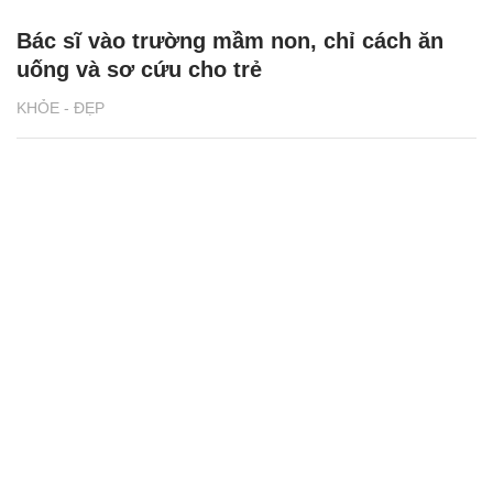
Bác sĩ vào trường mầm non, chỉ cách ăn
uống và sơ cứu cho trẻ
KHỎE - ĐẸP