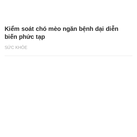
Kiểm soát chó mèo ngăn bệnh dại diễn
biến phức tạp
SỨC KHỎE