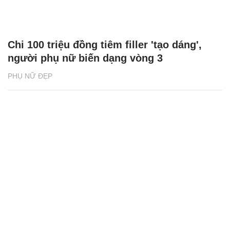
Chi 100 triệu đồng tiêm filler 'tạo dáng',
người phụ nữ biến dạng vòng 3
PHỤ NỮ ĐẸP