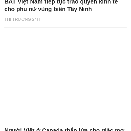
BAT Việt Nam tiếp tục trao quyền kinh tế
cho phụ nữ vùng biên Tây Ninh
THỊ TRƯỜNG 24H
Người Việt ở Canada thắp lửa cho giấc mơ