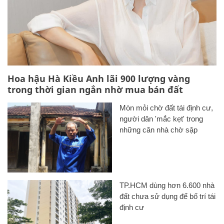
Hoa hậu Hà Kiều Anh lãi 900 lượng vàng
trong thời gian ngắn nhờ mua bán đất
Mòn mỏi chờ đất tái định cư,
người dân 'mắc kẹt' trong
những căn nhà chờ sập
TP.HCM dùng hơn 6.600 nhà
đất chưa sử dụng để bố trí tái
định cư