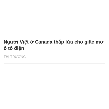
Người Việt ở Canada thắp lửa cho giấc mơ
ô tô điện
THỊ TRƯỜNG