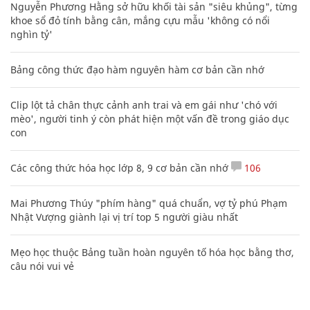
Nguyễn Phương Hằng sở hữu khối tài sản "siêu khủng", từng
khoe sổ đỏ tính bằng cân, mắng cựu mẫu 'không có nổi
nghìn tỷ'
Bảng công thức đạo hàm nguyên hàm cơ bản cần nhớ
Clip lột tả chân thực cảnh anh trai và em gái như 'chó với
mèo', người tinh ý còn phát hiện một vấn đề trong giáo dục
con
Các công thức hóa học lớp 8, 9 cơ bản cần nhớ
106
Mai Phương Thúy "phím hàng" quá chuẩn, vợ tỷ phú Phạm
Nhật Vượng giành lại vị trí top 5 người giàu nhất
Mẹo học thuộc Bảng tuần hoàn nguyên tố hóa học bằng thơ,
câu nói vui vẻ