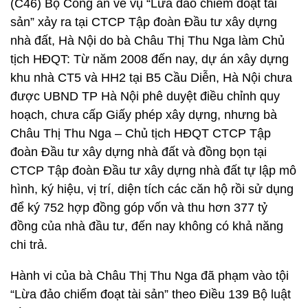
(C46) Bộ Công an về vụ “Lừa đảo chiếm đoạt tài
sản” xảy ra tại CTCP Tập đoàn Đầu tư xây dựng
nhà đất, Hà Nội do bà Châu Thị Thu Nga làm Chủ
tịch HĐQT: Từ năm 2008 đến nay, dự án xây dựng
khu nhà CT5 và HH2 tại B5 Cầu Diễn, Hà Nội chưa
được UBND TP Hà Nội phê duyệt điều chỉnh quy
hoạch, chưa cấp Giấy phép xây dựng, nhưng bà
Châu Thị Thu Nga – Chủ tịch HĐQT CTCP Tập
đoàn Đầu tư xây dựng nhà đất và đồng bọn tại
CTCP Tập đoàn Đầu tư xây dựng nhà đất tự lập mô
hình, ký hiệu, vị trí, diện tích các căn hộ rồi sử dụng
để ký 752 hợp đồng góp vốn và thu hơn 377 tỷ
đồng của nhà đầu tư, đến nay không có khả năng
chi trả.
Hành vi của bà Châu Thị Thu Nga đã phạm vào tội
“Lừa đảo chiếm đoạt tài sản” theo Điều 139 Bộ luật