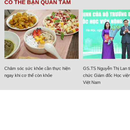
CÓ THỂ BẠN QUAN TÂM
Chăm sóc sức khỏe cần thực hiện
GS.TS Nguyễn Thị Lan ti
ngay khi cơ thể còn khỏe
chức Giám đốc Học viện
Việt Nam