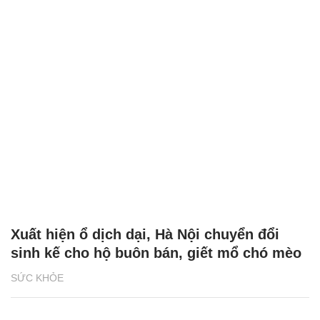
Xuất hiện ổ dịch dại, Hà Nội chuyển đổi
sinh kế cho hộ buôn bán, giết mổ chó mèo
SỨC KHỎE