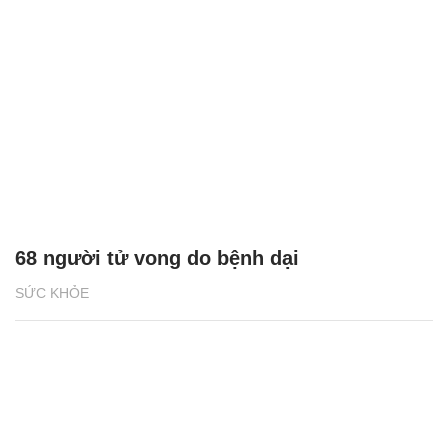
68 người tử vong do bệnh dại
SỨC KHỎE