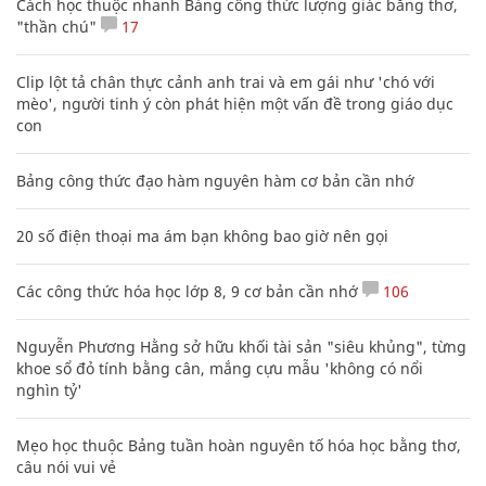
Cách học thuộc nhanh Bảng công thức lượng giác bằng thơ,
"thần chú"
17
Clip lột tả chân thực cảnh anh trai và em gái như 'chó với
mèo', người tinh ý còn phát hiện một vấn đề trong giáo dục
con
Bảng công thức đạo hàm nguyên hàm cơ bản cần nhớ
20 số điện thoại ma ám bạn không bao giờ nên gọi
Các công thức hóa học lớp 8, 9 cơ bản cần nhớ
106
Nguyễn Phương Hằng sở hữu khối tài sản "siêu khủng", từng
khoe sổ đỏ tính bằng cân, mắng cựu mẫu 'không có nổi
nghìn tỷ'
Mẹo học thuộc Bảng tuần hoàn nguyên tố hóa học bằng thơ,
câu nói vui vẻ