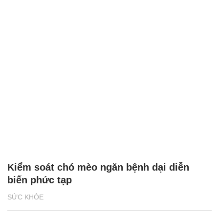
Kiểm soát chó mèo ngăn bệnh dại diễn
biến phức tạp
SỨC KHỎE