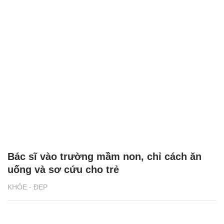
Bác sĩ vào trường mầm non, chỉ cách ăn
uống và sơ cứu cho trẻ
KHỎE - ĐẸP