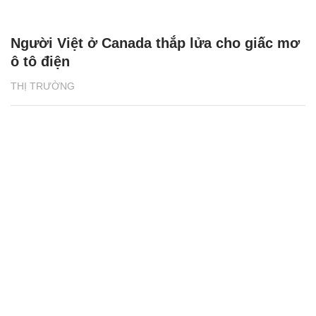
Người Việt ở Canada thắp lửa cho giấc mơ
ô tô điện
THỊ TRƯỜNG