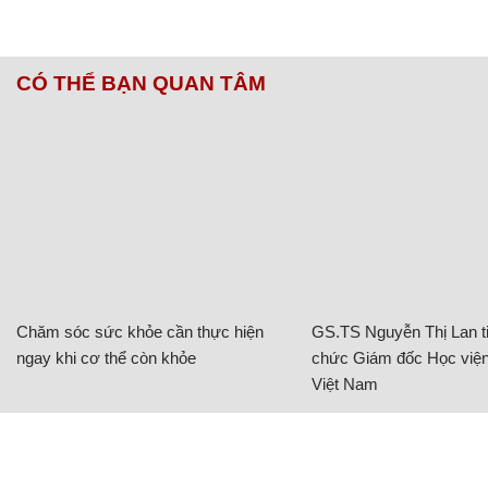
CÓ THỂ BẠN QUAN TÂM
Chăm sóc sức khỏe cần thực hiện
GS.TS Nguyễn Thị Lan ti
ngay khi cơ thể còn khỏe
chức Giám đốc Học viện
Việt Nam