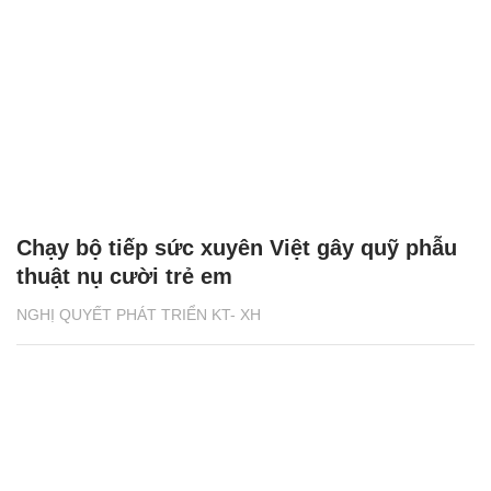
Chạy bộ tiếp sức xuyên Việt gây quỹ phẫu
thuật nụ cười trẻ em
NGHỊ QUYẾT PHÁT TRIỂN KT- XH