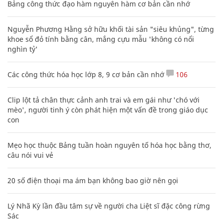
Bảng công thức đạo hàm nguyên hàm cơ bản cần nhớ
Nguyễn Phương Hằng sở hữu khối tài sản "siêu khủng", từng
khoe sổ đỏ tính bằng cân, mắng cựu mẫu 'không có nổi
nghìn tỷ'
Các công thức hóa học lớp 8, 9 cơ bản cần nhớ
106
Clip lột tả chân thực cảnh anh trai và em gái như 'chó với
mèo', người tinh ý còn phát hiện một vấn đề trong giáo dục
con
Mẹo học thuộc Bảng tuần hoàn nguyên tố hóa học bằng thơ,
câu nói vui vẻ
20 số điện thoại ma ám bạn không bao giờ nên gọi
Lý Nhã Kỳ lần đầu tâm sự về người cha Liệt sĩ đặc công rừng
Sác