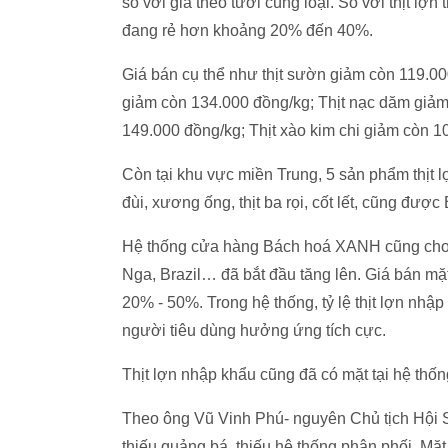
so với giá theo tươi cùng loại. So với thịt l
đang rẻ hơn khoảng 20% đến 40%.
Giá bán cụ thể như thịt sườn giảm còn 119.000
giảm còn 134.000 đồng/kg; Thịt nạc dăm giảm
149.000 đồng/kg; Thịt xào kim chi giảm còn 1
Còn tại khu vực miền Trung, 5 sản phẩm thịt
đùi, xương ống, thịt ba rọi, cốt lết, cũng đư
Hệ thống cửa hàng Bách hoá XANH cũng cho hay
Nga, Brazil… đã bắt đầu tăng lên. Giá bán mặ
20% - 50%. Trong hệ thống, tỷ lệ thịt lợn nh
người tiêu dùng hưởng ứng tích cực.
Thịt lợn nhập khẩu cũng đã có mặt tại hệ thố
Theo ông Vũ Vinh Phú- nguyên Chủ tịch Hội Siê
thiếu quảng bá, thiếu hệ thống phân phối. Mặt