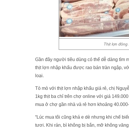
Thịt lợn đông
Gần đây người tiêu dùng có thể dễ dàng tìm mu
thịt lợn nhập khẩu được rao bán tràn ngập, vớ
loại.
Tò mò với thịt lợn nhập khẩu giá rẻ, chị Ngu
1kg thịt ba chỉ trên chợ online với giá 149.00
mua ở chợ gần nhà và rẻ hơn khoảng 40.000-10
“Lúc mua tôi cũng khá e dè nhưng khi chế biến
tươi. Khi rán, bì không bị bắn, mỡ không văng