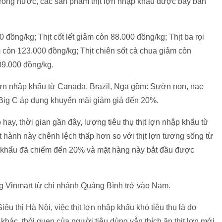
ợn trong nước, các sản phẩm thịt lợn nhập khẩu được bày bán
 đồng/kg; Thịt cốt lết giảm còn 88.000 đồng/kg; Thịt ba rọi
 còn 123.000 đồng/kg; Thịt chiên sốt cà chua giảm còn
09.000 đồng/kg.
 lợn nhập khẩu từ Canada, Brazil, Nga gồm: Sườn non, nạc
ợc Big C áp dụng khuyến mãi giảm giá đến 20%.
, thời gian gần đây, lượng tiêu thụ thịt lợn nhập khẩu từ
t hành này chênh lệch thấp hơn so với thịt lợn tương sống từ
ập khẩu đã chiếm đến 20% và mặt hàng này bắt đầu được
ng Vinmart từ chi nhánh Quảng Bình trở vào Nam.
u thị Hà Nội, việc thịt lợn nhập khẩu khó tiêu thụ là do
 khác, thói quen của người tiêu dùng vẫn thích ăn thịt lợn mới