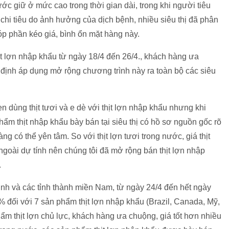
nước giữ ở mức cao trong thời gian dài, trong khi người tiêu
chi tiêu do ảnh hưởng của dịch bệnh, nhiều siêu thị đã phân
óp phần kéo giá, bình ổn mặt hàng này.
thịt lợn nhập khẩu từ ngày 18/4 đến 26/4., khách hàng ưa
định áp dụng mở rộng chương trình này ra toàn bộ các siêu
n dùng thịt tươi và e dè với thịt lợn nhập khẩu nhưng khi
hẩm thịt nhập khẩu bày bán tại siêu thị có hồ sơ nguồn gốc rõ
g có thể yên tâm. So với thịt lợn tươi trong nước, giá thịt
goài dự tính nên chúng tôi đã mở rộng bán thịt lợn nhập
.
Minh và các tỉnh thành miền Nam, từ ngày 24/4 đến hết ngày
 đối với 7 sản phẩm thịt lợn nhập khẩu (Brazil, Canada, Mỹ,
hẩm thịt lợn chủ lực, khách hàng ưa chuộng, giá tốt hơn nhiều