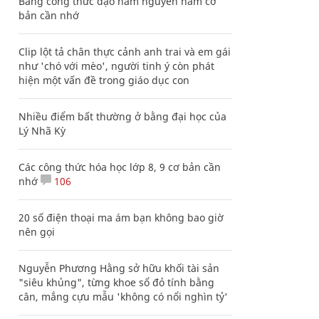
Bảng công thức đạo hàm nguyên hàm cơ
bản cần nhớ
Clip lột tả chân thực cảnh anh trai và em gái
như 'chó với mèo', người tinh ý còn phát
hiện một vấn đề trong giáo dục con
Nhiều điểm bất thường ở bằng đại học của
Lý Nhã Kỳ
Các công thức hóa học lớp 8, 9 cơ bản cần
nhớ
106
20 số điện thoại ma ám bạn không bao giờ
nên gọi
Nguyễn Phương Hằng sở hữu khối tài sản
"siêu khủng", từng khoe sổ đỏ tính bằng
cân, mắng cựu mẫu 'không có nổi nghìn tỷ'