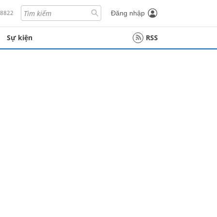
18822
Đăng nhập
Sự kiện
RSS