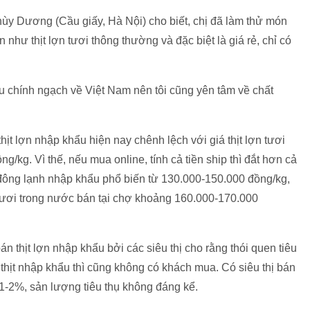
hùy Dương (Cầu giấy, Hà Nội) cho biết, chị đã làm thử món
 như thịt lợn tươi thông thường và đặc biệt là giá rẻ, chỉ có
u chính ngạch về Việt Nam nên tôi cũng yên tâm về chất
ịt lợn nhập khẩu hiện nay chênh lệch với giá thịt lợn tươi
/kg. Vì thế, nếu mua online, tính cả tiền ship thì đắt hơn cả
hỉ đông lạnh nhập khẩu phổ biến từ 130.000-150.000 đồng/kg,
ỉ tươi trong nước bán tại chợ khoảng 160.000-170.000
án thịt lợn nhập khẩu bởi các siêu thị cho rằng thói quen tiêu
n thịt nhập khẩu thì cũng không có khách mua. Có siêu thị bán
1-2%, sản lượng tiêu thụ không đáng kể.