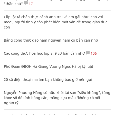
"thần chú"
17
Clip lột tả chân thực cảnh anh trai và em gái như 'chó với
mèo', người tinh ý còn phát hiện một vấn đề trong giáo dục
con
Bảng công thức đạo hàm nguyên hàm cơ bản cần nhớ
Các công thức hóa học lớp 8, 9 cơ bản cần nhớ
106
Phó Đoàn ĐBQH Hà Giang Vương Ngọc Hà bị kỷ luật
20 số điện thoại ma ám bạn không bao giờ nên gọi
Nguyễn Phương Hằng sở hữu khối tài sản "siêu khủng", từng
khoe sổ đỏ tính bằng cân, mắng cựu mẫu 'không có nổi
nghìn tỷ'