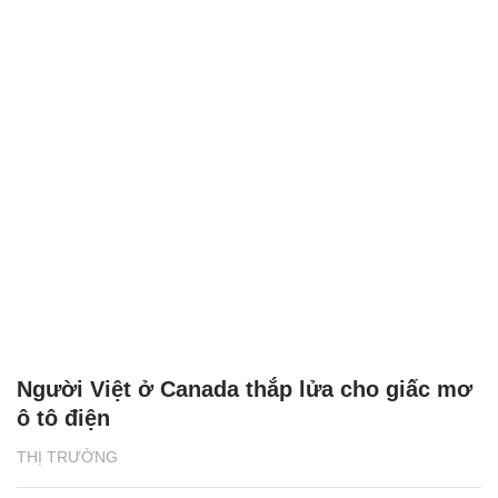
Người Việt ở Canada thắp lửa cho giấc mơ
ô tô điện
THỊ TRƯỜNG