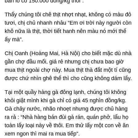
bán lỗ có 150.000 đồng/kg thôi”.
Thấy chúng tôi chê thịt nhợt nhạt, không có màu đỏ
tươi, chị chủ nhanh nhảu “Em ơi trời này người còn
khô nữa là thịt, thời tiết hanh nên màu nó mới thế
ấy mà”.
Chị Oanh (Hoàng Mai, Hà Nội) cho biết mặc dù nhà
gần chợ đầu mối, giá rẻ nhưng chị chưa bao giờ
mua thịt ngoài chợ này. Mua thịt thà đắt một tí cũng
được chứ nhìn ghê thế thì cho cũng không dám lấy.
Tại một quầy hàng gà đông lạnh, chúng tôi không
khỏi giật mình khi gà chỉ có giá 45 nghìn đồng/kg.
Gà chảy nước, nhão nhoẹt nhưng được chủ hàng
ra rả : “Nhà hàng bán đùi gà rán, quán phở, lẩu họ
toàn lấy loại này về thôi. Em thử lấy một con về ăn
xem ngon thì mai ra mua tiếp”.