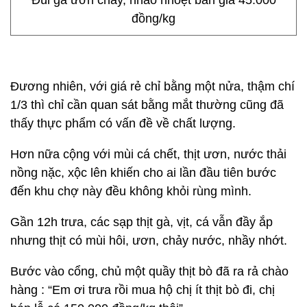
Đùi gà ươn chảy, nhão nhoẹt bán giá 45.000
đồng/kg
Đương nhiên, với giá rẻ chỉ bằng một nửa, thậm chí
1/3 thì chỉ cần quan sát bằng mắt thường cũng đã
thấy thực phẩm có vấn đề về chất lượng.
Hơn nữa cộng với mùi cá chết, thịt ươn, nước thải
nồng nặc, xộc lên khiến cho ai lần đầu tiên bước
đến khu chợ này đều không khỏi rùng mình.
Gần 12h trưa, các sạp thịt gà, vịt, cá vẫn đầy ắp
nhưng thịt có mùi hôi, ươn, chảy nước, nhầy nhớt.
Bước vào cổng, chủ một quầy thịt bò đã ra rả chào
hàng : “Em ơi trưa rồi mua hộ chị ít thịt bò đi, chị