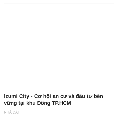
Izumi City - Cơ hội an cư và đầu tư bền
vững tại khu Đông TP.HCM
NHÀ ĐẤT