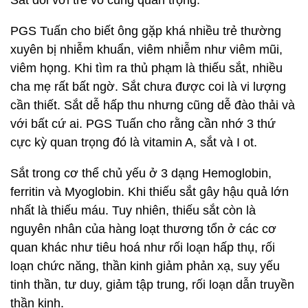
Sắt đối với trẻ vô cùng quan trọng.
PGS Tuấn cho biết ông gặp khá nhiều trẻ thường
xuyên bị nhiễm khuẩn, viêm nhiễm như viêm mũi,
viêm họng. Khi tìm ra thủ phạm là thiếu sắt, nhiều
cha mẹ rất bất ngờ. Sắt chưa được coi là vi lượng
cần thiết. Sắt dễ hấp thu nhưng cũng dễ đào thải và
với bất cứ ai. PGS Tuấn cho rằng cần nhớ 3 thứ
cực kỳ quan trọng đó là vitamin A, sắt và I ot.
Sắt trong cơ thể chủ yếu ở 3 dạng Hemoglobin,
ferritin và Myoglobin. Khi thiếu sắt gây hậu quả lớn
nhất là thiếu máu. Tuy nhiên, thiếu sắt còn là
nguyên nhân của hàng loạt thương tổn ở các cơ
quan khác như tiêu hoá như rối loạn hấp thụ, rối
loạn chức năng, thần kinh giảm phản xạ, suy yếu
tinh thần, tư duy, giảm tập trung, rối loạn dẫn truyền
thần kinh.