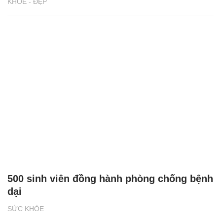
KHỎE - ĐẸP
500 sinh viên đồng hành phòng chống bệnh
dại
SỨC KHỎE