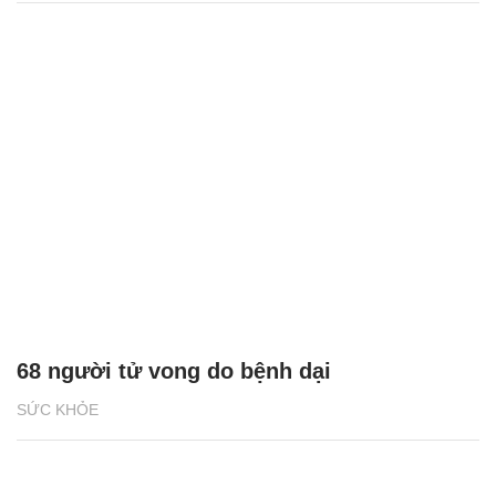
68 người tử vong do bệnh dại
SỨC KHỎE