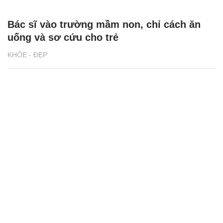
Bác sĩ vào trường mầm non, chỉ cách ăn
uống và sơ cứu cho trẻ
KHỎE - ĐẸP