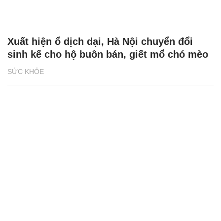
Xuất hiện ổ dịch dại, Hà Nội chuyển đổi
sinh kế cho hộ buôn bán, giết mổ chó mèo
SỨC KHỎE