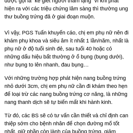
được gọi là “kẻ giết người thầm lặng” vì khi phát
hiện ra với các triệu chứng lâm sàng thì thường ung
thư buồng trứng đã ở giai đoạn muộn.
Vì vậy, PGS Tuấn khuyến cáo, chị em phụ nữ nên đi
khám phụ khoa và siêu âm ít nhất 1 lần/năm, nhất là
phụ nữ ở độ tuổi sinh đẻ, sau tuổi 40 hoặc có
những dấu hiệu bất thường ở ổ bụng (bụng dưới),
như bụng to lên nhanh, đau bụng…
Với những trường hợp phát hiện nang buồng trứng
nhỏ dưới 3cm, chị em phụ nữ cần đi khám theo hẹn
để loại trừ các nang buồng trứng cơ năng, là những
nang thanh dịch sẽ tự biến mất khi hành kinh.
Từ đó, các BS sẽ có tư vấn cần thiết và chỉ định can
thiệp sớm cho bệnh nhân để chọn đường mổ tốt
nhất, giữ phần còn lành của buồng trứng, giảm