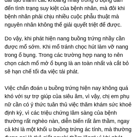
dài tạo thành các khoang nhầy trong ổ bụng dẫn
đến tình trạng suy kiệt của bệnh nhân, mà đôi khi
bệnh nhân phải chịu nhiều cuộc phẫu thuật mà
nguyên nhân không thể giải quyết triệt để được.
Do vậy, khi phát hiện nang buồng trứng nhầy cần
được mổ sớm. Khi mổ tránh chọc hút làm vỡ nang
trong ổ bụng. Trong các trường hợp nang to nên
chọn cách mổ mở ổ bụng là an toàn nhất và cắt bỏ
sẽ hạn chế tối đa việc tái phát.
Việc chẩn đoán u buồng trứng hiện nay không quá
khó với sự trợ giúp của siêu âm, vì vậy, chị em phụ
nữ cần có ý thức tuân thủ việc thăm khám sức khoẻ
định kỳ, vì các triệu chứng lâm sàng của bệnh
thường rất nghèo nàn, diễn biến rất âm thầm, ngay
cả khi là một khối u buồng trứng ác tính, mà thường