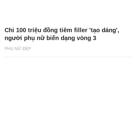
Chi 100 triệu đồng tiêm filler 'tạo dáng',
người phụ nữ biến dạng vòng 3
PHỤ NỮ ĐẸP