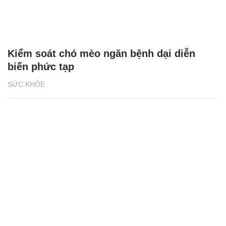
Kiểm soát chó mèo ngăn bệnh dại diễn
biến phức tạp
SỨC KHỎE