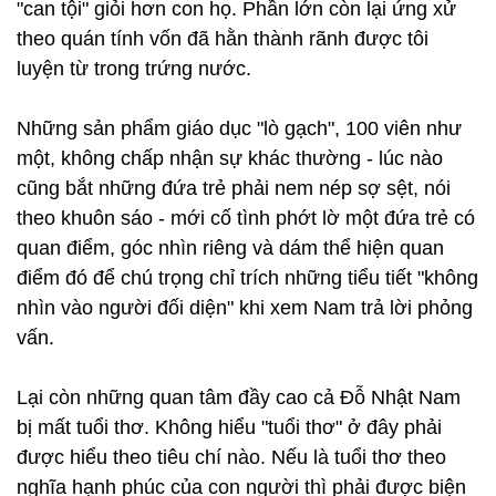
"can tội" giỏi hơn con họ. Phần lớn còn lại ứng xử
theo quán tính vốn đã hằn thành rãnh được tôi
luyện từ trong trứng nước.
Những sản phẩm giáo dục "lò gạch", 100 viên như
một, không chấp nhận sự khác thường - lúc nào
cũng bắt những đứa trẻ phải nem nép sợ sệt, nói
theo khuôn sáo - mới cố tình phớt lờ một đứa trẻ có
quan điểm, góc nhìn riêng và dám thể hiện quan
điểm đó để chú trọng chỉ trích những tiểu tiết "không
nhìn vào người đối diện" khi xem Nam trả lời phỏng
vấn.
Lại còn những quan tâm đầy cao cả Đỗ Nhật Nam
bị mất tuổi thơ. Không hiểu "tuổi thơ" ở đây phải
được hiểu theo tiêu chí nào. Nếu là tuổi thơ theo
nghĩa hạnh phúc của con người thì phải được biện