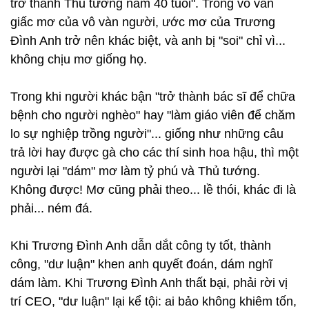
trở thành Thủ tướng năm 40 tuổi". Trong vô vàn
giấc mơ của vô vàn người, ước mơ của Trương
Đình Anh trở nên khác biệt, và anh bị "soi" chỉ vì...
không chịu mơ giống họ.
Trong khi người khác bận "trở thành bác sĩ để chữa
bệnh cho người nghèo" hay "làm giáo viên để chăm
lo sự nghiệp trồng người"... giống như những câu
trả lời hay được gà cho các thí sinh hoa hậu, thì một
người lại "dám" mơ làm tỷ phú và Thủ tướng.
Không được! Mơ cũng phải theo... lề thói, khác đi là
phải... ném đá.
Khi Trương Đình Anh dẫn dắt công ty tốt, thành
công, "dư luận" khen anh quyết đoán, dám nghĩ
dám làm. Khi Trương Đình Anh thất bại, phải rời vị
trí CEO, "dư luận" lại kể tội: ai bảo không khiêm tốn,