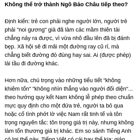
Không thể trở thành Ngô Bảo Châu tiếp theo?
Định kiến: trẻ con phải nghe người lớn, người trẻ
phải "noi gương" già đã làm các mầm thiên tài
chẳng nảy ra được, vì vừa nhô đầu lên đã bị đánh
bẹp. Xã hội sẽ đi mãi một đường ray cũ rỉ, mà
chẳng biết đường đó đúng hay sai. Ai (được phép)
lái tầu đi đường khác.
Hơn nữa, chú trọng vào những tiểu tiết "không
khiêm tốn" "không nhìn thẳng vào người đối diện"...
theo hướng quy kết Nam không lễ phép theo chuẩn
mực quy định cho một đứa trẻ, người ta bỏ qua
hoặc cố tình phớt lờ việc Nam rất tinh tế và tôn
trọng nguyên tắc: tôn trọng giá trị này, nhưng không
làm tổn thương giá trị khác. Em so sánh Tiếng Anh
có lợi thế này, Tiếng Việt có cái hay thế kia; giáo