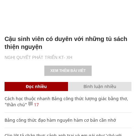
Cậu sinh viên có duyên với những tủ sách
thiện nguyện
NGHỊ QUYẾT PHÁT TRIỂN KT- XH
XEM THÊM BÀI VIẾT
Đọc nhiều
Bình luận nhiều
Cách học thuộc nhanh Bảng công thức lượng giác bằng thơ,
"thần chú"
17
Bảng công thức đạo hàm nguyên hàm cơ bản cần nhớ
Clip lột tả chân thực cảnh anh trai và em gái như 'chó với