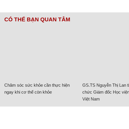
CÓ THỂ BẠN QUAN TÂM
Chăm sóc sức khỏe cần thực hiện
GS.TS Nguyễn Thị Lan ti
ngay khi cơ thể còn khỏe
chức Giám đốc Học viện
Việt Nam