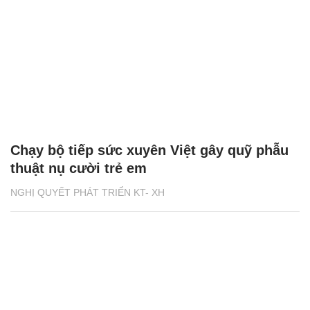
Chạy bộ tiếp sức xuyên Việt gây quỹ phẫu
thuật nụ cười trẻ em
NGHỊ QUYẾT PHÁT TRIỂN KT- XH