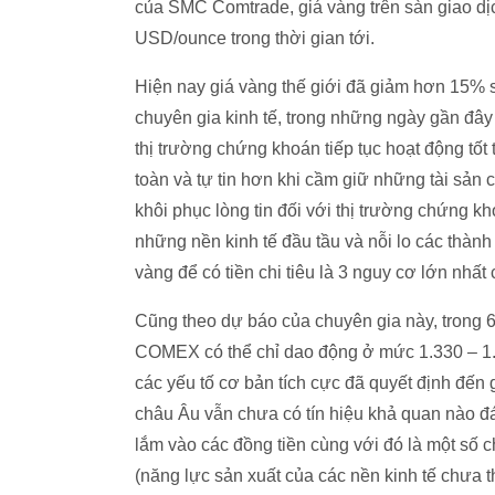
của SMC Comtrade, giá vàng trên sàn giao 
USD/ounce trong thời gian tới.
Hiện nay giá vàng thế giới đã giảm hơn 15% s
chuyên gia kinh tế, trong những ngày gần đâ
thị trường chứng khoán tiếp tục hoạt động tốt t
toàn và tự tin hơn khi cầm giữ những tài sản 
khôi phục lòng tin đối với thị trường chứng kh
những nền kinh tế đầu tầu và nỗi lo các thàn
vàng để có tiền chi tiêu là 3 nguy cơ lớn nhất
Cũng theo dự báo của chuyên gia này, trong 6
COMEX có thể chỉ dao động ở mức 1.330 – 1.
các yếu tố cơ bản tích cực đã quyết định đến
châu Âu vẫn chưa có tín hiệu khả quan nào đá
lắm vào các đồng tiền cùng với đó là một số ch
(năng lực sản xuất của các nền kinh tế chưa t