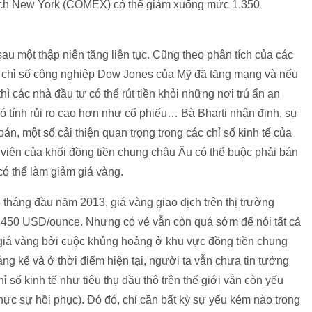
dịch New York (COMEX) có thể giảm xuống mức 1.350
au một thập niên tăng liên tục. Cũng theo phân tích của các
y chỉ số công nghiệp Dow Jones của Mỹ đã tăng mạng và nếu
hì các nhà đầu tư có thể rút tiền khỏi những nơi trú ẩn an
có tính rủi ro cao hơn như cổ phiếu… Bà Bharti nhận định, sự
oán, một số cải thiện quan trọng trong các chỉ số kinh tế của
h viên của khối đồng tiền chung châu Âu có thể buộc phải bán
 có thể làm giảm giá vàng.
 tháng đầu năm 2013, giá vàng giao dịch trên thị trường
450 USD/ounce. Nhưng có vẻ vẫn còn quá sớm để nói tất cả
 giá vàng bởi cuộc khủng hoảng ở khu vực đồng tiền chung
ng kể và ở thời điểm hiện tại, người ta vẫn chưa tin tưởng
ỉ số kinh tế như tiêu thụ dầu thô trên thế giới vẫn còn yếu
hực sự hồi phục). Đó đó, chỉ cần bất kỳ sự yếu kém nào trong