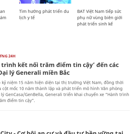
Lan
Tìm hướng phát triển du
BAT Việt Nam tiếp sức
Giám
lịch y tế
phụ nữ vùng biên giới
phát triển sinh kế
ỜNG 24H
trình kết nối trăm điểm tin cậy’ đến các
ại lý Generali miền Bắc
 kỷ niệm 15 năm hiện diện tại thị trường Việt Nam, đồng thời
 cột mốc 10 năm thành lập và phát triển mô hình Văn phòng
 lý GenCasa/GenBella, Generali triển khai chuyến xe “Hành trình
răm điểm tin cậy”.
City - Cơ hội an cư và đầu tư bền vững tại