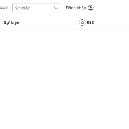
18822
Đăng nhập
Sự kiện
RSS