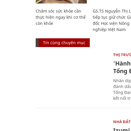
Chăm sóc sức khỏe cần
GS.TS Nguyễn Thị 
thực hiện ngay khi cơ thể
tiếp tục giữ chức 
còn khỏe
đốc Học viện Nông
nghiệp Việt Nam
Tin cùng chuyên mục
THỊ TRƯ
‘Hành 
Tổng Đ
Nhân dịp
đánh dấu
Tổng Đại
kết nối t
NHÀ ĐẤT
Izumi 