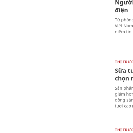
Người
điện
Từ phòng
Việt Nam 
niềm tin
THỊ TRƯ
Sữa t
chọn 
Sản phẩm
giảm hơn
dòng sản
tươi cao
THỊ TRƯ