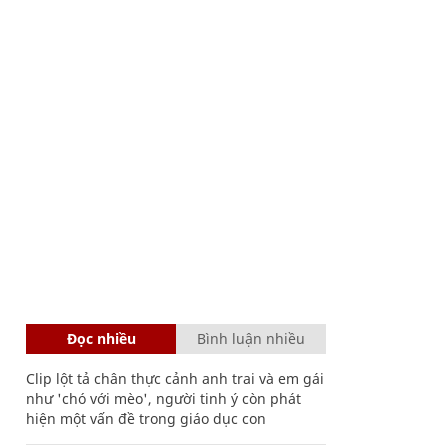
Đọc nhiều
Bình luận nhiều
Clip lột tả chân thực cảnh anh trai và em gái
như 'chó với mèo', người tinh ý còn phát
hiện một vấn đề trong giáo dục con