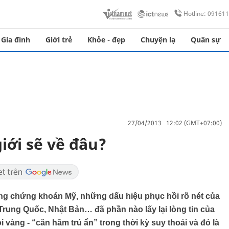
Hotline: 09161
Gia đình
Giới trẻ
Khỏe - đẹp
Chuyện lạ
Quân sự
27/04/2013 12:02 (GMT+07:00)
iới sẽ về đâu?
ờng chứng khoán Mỹ, những dấu hiệu phục hồi rõ nét của
 Trung Quốc, Nhật Bản… đã phần nào lấy lại lòng tin của
 vàng - “căn hầm trú ẩn” trong thời kỳ suy thoái và đó là