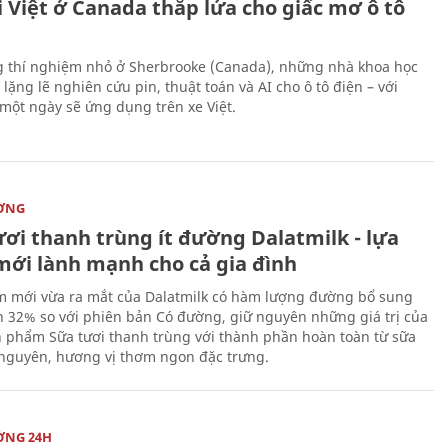
 Việt ở Canada thắp lửa cho giấc mơ ô tô
 thí nghiệm nhỏ ở Sherbrooke (Canada), những nhà khoa học
lặng lẽ nghiên cứu pin, thuật toán và AI cho ô tô điện – với
 một ngày sẽ ứng dụng trên xe Việt.
ỜNG
ươi thanh trùng ít đường Dalatmilk - lựa
mới lành mạnh cho cả gia đình
 mới vừa ra mắt của Dalatmilk có hàm lượng đường bổ sung
 32% so với phiên bản Có đường, giữ nguyên những giá trị của
 phẩm Sữa tươi thanh trùng với thành phần hoàn toàn từ sữa
 nguyên, hương vị thơm ngon đặc trưng.
ỜNG 24H