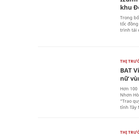
khu Đ
Trong bố
tốc đồng
trình tái
THỊ TRƯ
BAT V
nữ vù
Hơn 100 
Nhơn Hòa
“Trao qu
tỉnh Tây 
THỊ TRƯ