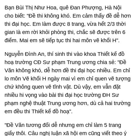
Bạn Bùi Thị Như Hoa, quê Đan Phượng, Hà Nội
cho biết: "Đề thi không khó. Em cảm thấy đề dễ hơn
thi đại học. Em làm được 8 trang, vừa hết 2/3 thời
gian là em rời khỏi phòng thi, chắc sẽ được trên 6
điểm. Mai em sẽ tiếp tục thi hai môn vẽ khối H".
Nguyễn Đình An, thí sinh thi vào khoa Thiết kế đồ
hoạ trường CĐ Sư phạm Trung ương chia sẻ: "Đề
Văn không khó, dễ hơn đề thi đại học nhiều. Em chỉ
lo môn Vẽ khối H ngày mai vì em chỉ quen vẽ tượng
chứ không quen vẽ tĩnh vật. Dù vậy, em vẫn đặt
nhiều hi vọng vào bài thi đại học trường ĐH Sư
phạm nghệ thuật Trung ương hơn, dù cả hai trường
em đều thi Thiết kế đồ hoạ".
"Đề Văn tương đối dễ nhưng em chỉ làm 5 trang
giấy thôi. Câu nghị luận xã hội em cũng viết theo ý