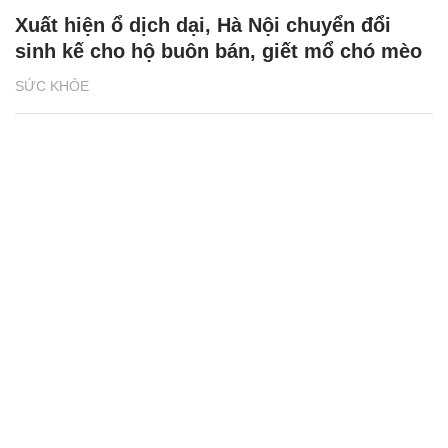
Xuất hiện ổ dịch dại, Hà Nội chuyển đổi
sinh kế cho hộ buôn bán, giết mổ chó mèo
SỨC KHỎE