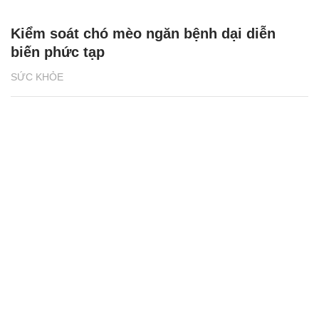
Kiểm soát chó mèo ngăn bệnh dại diễn
biến phức tạp
SỨC KHỎE