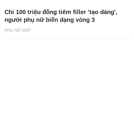
Chi 100 triệu đồng tiêm filler 'tạo dáng',
người phụ nữ biến dạng vòng 3
PHỤ NỮ ĐẸP