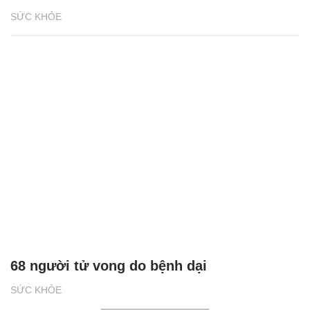
SỨC KHỎE
68 người tử vong do bệnh dại
SỨC KHỎE