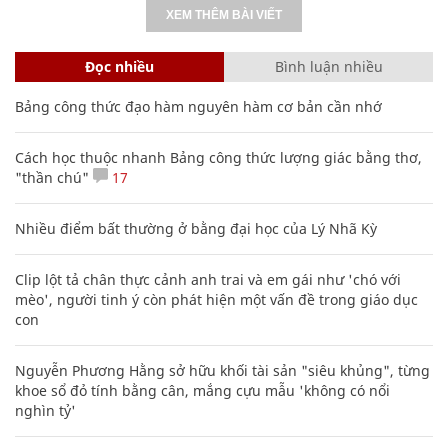
XEM THÊM BÀI VIẾT
Đọc nhiều
Bình luận nhiều
Bảng công thức đạo hàm nguyên hàm cơ bản cần nhớ
Cách học thuộc nhanh Bảng công thức lượng giác bằng thơ,
"thần chú"
17
Nhiều điểm bất thường ở bằng đại học của Lý Nhã Kỳ
Clip lột tả chân thực cảnh anh trai và em gái như 'chó với
mèo', người tinh ý còn phát hiện một vấn đề trong giáo dục
con
Nguyễn Phương Hằng sở hữu khối tài sản "siêu khủng", từng
khoe sổ đỏ tính bằng cân, mắng cựu mẫu 'không có nổi
nghìn tỷ'