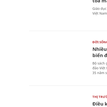
tỏa m
Giáo dục
Việt Nam
ĐỜI SỐN
Nhiều
biển 
Bộ sách 
đảo Việt
35 năm s
THỊ TRƯ
Điều k