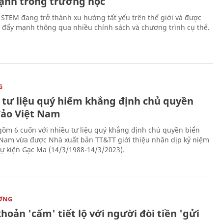
ạnh trong trường học
 STEM đang trở thành xu hướng tất yếu trên thế giới và được
 đẩy mạnh thông qua nhiều chính sách và chương trình cụ thể.
G
 tư liệu quý hiếm khẳng định chủ quyền
đảo Việt Nam
gồm 6 cuốn với nhiều tư liệu quý khẳng định chủ quyền biển
 Nam vừa được Nhà xuất bản TT&TT giới thiệu nhân dịp kỷ niệm
ự kiện Gạc Ma (14/3/1988-14/3/2023).
ỜNG
hoản 'cấm' tiết lộ với người đòi tiền 'gửi