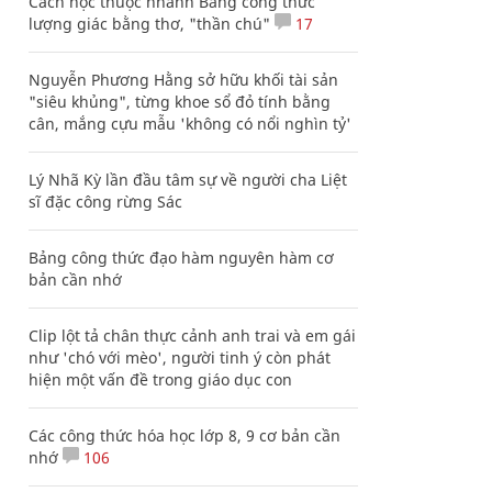
Cách học thuộc nhanh Bảng công thức
lượng giác bằng thơ, "thần chú"
17
Nguyễn Phương Hằng sở hữu khối tài sản
"siêu khủng", từng khoe sổ đỏ tính bằng
cân, mắng cựu mẫu 'không có nổi nghìn tỷ'
Lý Nhã Kỳ lần đầu tâm sự về người cha Liệt
sĩ đặc công rừng Sác
Bảng công thức đạo hàm nguyên hàm cơ
bản cần nhớ
Clip lột tả chân thực cảnh anh trai và em gái
như 'chó với mèo', người tinh ý còn phát
hiện một vấn đề trong giáo dục con
Các công thức hóa học lớp 8, 9 cơ bản cần
nhớ
106