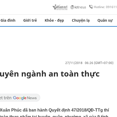
Hotline: 09161
Gia đình
Giới trẻ
Khỏe - đẹp
Chuyện lạ
Quân sự
27/11/2018 06:26 (GMT+07:00)
huyên ngành an toàn thực
Xuân Phúc đã ban hành Quyết định 47/2018/QĐ-TTg thí
toàn thực phẩm tại huyện, quận, phường, xã của 9 tỉnh,