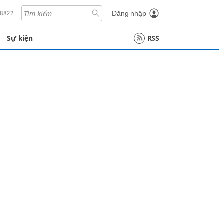
18822
Đăng nhập
Sự kiện
RSS