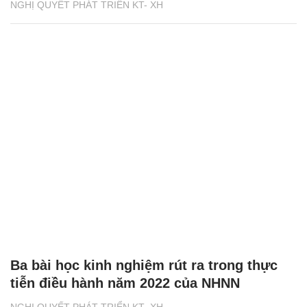
NGHỊ QUYẾT PHÁT TRIỂN KT- XH
Ba bài học kinh nghiệm rút ra trong thực
tiễn điều hành năm 2022 của NHNN
NGHỊ QUYẾT PHÁT TRIỂN KT- XH