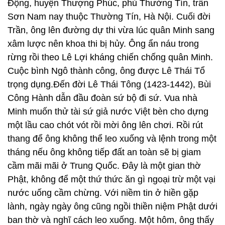
Động, huyện Thượng Phúc, phủ Thường Tín, trấn
Sơn Nam nay thuộc Thường Tín, Hà Nội. Cuối đời
Trần, ông lên đường dự thi vừa lúc quân Minh sang
xâm lược nên khoa thi bị hủy. Ông ẩn náu trong
rừng rồi theo Lê Lợi kháng chiến chống quân Minh.
Cuộc bình Ngô thành công, ông được Lê Thái Tổ
trọng dụng.Đến đời Lê Thái Tông (1423-1442), Bùi
Công Hành dẫn đầu đoàn sứ bộ đi sứ. Vua nhà
Minh muốn thử tài sứ giả nước Việt bèn cho dựng
một lầu cao chót vót rồi mời ông lên chơi. Rồi rút
thang để ông không thể leo xuống và lệnh trong một
tháng nếu ông không tiếp đất an toàn sẽ bị giam
cầm mãi mãi ở Trung Quốc. Đây là một gian thờ
Phật, không để một thứ thức ăn gì ngoại trừ một vại
nước uống cầm chừng. Với niềm tin ở hiền gặp
lành, ngày ngày ông cũng ngồi thiền niệm Phật dưới
ban thờ và nghĩ cách leo xuống. Một hôm, ông thấy