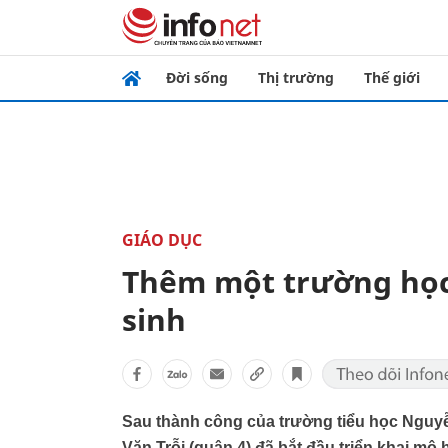
Đời sống
Thị trường
Thế giới
GIÁO DỤC
Thêm một trường học
sinh
Sau thành công của trường tiểu học Nguy
Văn Trỗi (quận 4) đã bắt đầu triển khai mô