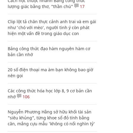
Cách học thuộc nhanh Bảng công thức
lượng giác bằng thơ, "thần chú"
17
Clip lột tả chân thực cảnh anh trai và em gái
như 'chó với mèo', người tinh ý còn phát
hiện một vấn đề trong giáo dục con
Bảng công thức đạo hàm nguyên hàm cơ
bản cần nhớ
20 số điện thoại ma ám bạn không bao giờ
nên gọi
Các công thức hóa học lớp 8, 9 cơ bản cần
nhớ
106
Nguyễn Phương Hằng sở hữu khối tài sản
"siêu khủng", từng khoe sổ đỏ tính bằng
cân, mắng cựu mẫu 'không có nổi nghìn tỷ'