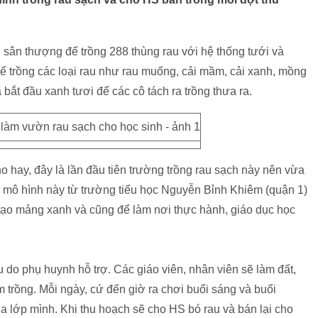
 sân thượng để trồng 288 thùng rau với hệ thống tưới và
ể trồng các loại rau như rau muống, cải mầm, cải xanh, mồng
ã bắt đầu xanh tươi để các cô tách ra trồng thưa ra.
hay, đây là lần đầu tiên trường trồng rau sạch này nên vừa
 mô hình này từ trường tiểu học Nguyễn Bỉnh Khiêm (quận 1)
tạo mảng xanh và cũng để làm nơi thực hành, giáo dục học
 do phụ huynh hỗ trợ. Các giáo viên, nhân viên sẽ làm đất,
 trồng. Mỗi ngày, cứ đến giờ ra chơi buổi sáng và buổi
ủa lớp mình. Khi thu hoạch sẽ cho HS bó rau và bán lại cho