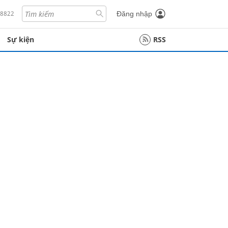
18822
Đăng nhập
Sự kiện
RSS