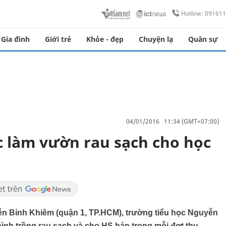
Hotline: 09161
Gia đình
Giới trẻ
Khỏe - đẹp
Chuyện lạ
Quân sự
04/01/2016 11:34 (GMT+07:00)
 làm vườn rau sạch cho học
ễn Bỉnh Khiêm (quận 1, TP.HCM), trường tiểu học Nguyễn
 hình trồng rau sạch và cho HS bán trong mỗi đợt thu