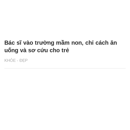
Bác sĩ vào trường mầm non, chỉ cách ăn
uống và sơ cứu cho trẻ
KHỎE - ĐẸP