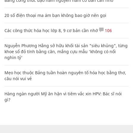
Bảng công thức đạo hàm nguyên hàm cơ bản cần nhớ
20 số điện thoại ma ám bạn không bao giờ nên gọi
Các công thức hóa học lớp 8, 9 cơ bản cần nhớ
106
Nguyễn Phương Hằng sở hữu khối tài sản "siêu khủng", từng
khoe sổ đỏ tính bằng cân, mắng cựu mẫu 'không có nổi
nghìn tỷ'
Mẹo học thuộc Bảng tuần hoàn nguyên tố hóa học bằng thơ,
câu nói vui vẻ
Hàng ngàn người Mỹ ân hận vì tiêm vắc xin HPV: Bác sĩ nói
gì?