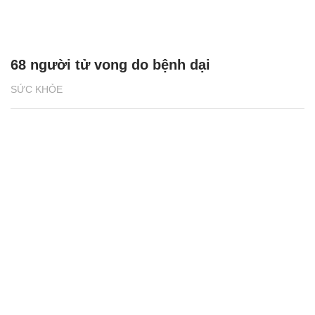
68 người tử vong do bệnh dại
SỨC KHỎE