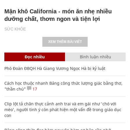
Mận khô California - món ăn nhẹ nhiều
dưỡng chất, thơm ngon và tiện lợi
SỨC KHỎE
XEM THÊM BÀI VIẾT
Đọc nhiều
Bình luận nhiều
Phó Đoàn ĐBQH Hà Giang Vương Ngọc Hà bị kỷ luật
Cách học thuộc nhanh Bảng công thức lượng giác bằng thơ,
"thần chú"
17
Clip lột tả chân thực cảnh anh trai và em gái như 'chó với
mèo', người tinh ý còn phát hiện một vấn đề trong giáo dục
con