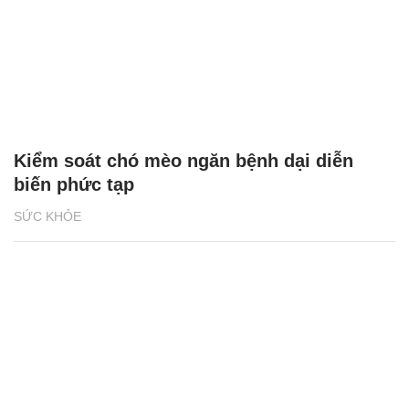
Kiểm soát chó mèo ngăn bệnh dại diễn
biến phức tạp
SỨC KHỎE