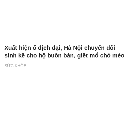
Xuất hiện ổ dịch dại, Hà Nội chuyển đổi
sinh kế cho hộ buôn bán, giết mổ chó mèo
SỨC KHỎE