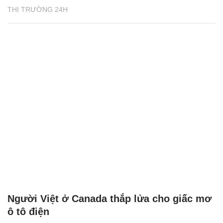
THỊ TRƯỜNG 24H
Người Việt ở Canada thắp lửa cho giấc mơ
ô tô điện