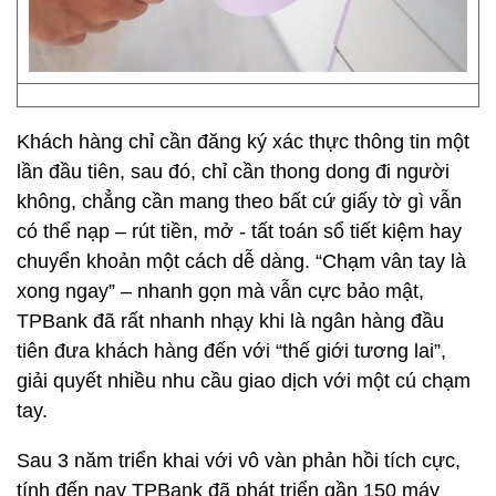
Khách hàng chỉ cần đăng ký xác thực thông tin một
lần đầu tiên, sau đó, chỉ cần thong dong đi người
không, chẳng cần mang theo bất cứ giấy tờ gì vẫn
có thể nạp – rút tiền, mở - tất toán sổ tiết kiệm hay
chuyển khoản một cách dễ dàng. “Chạm vân tay là
xong ngay” – nhanh gọn mà vẫn cực bảo mật,
TPBank đã rất nhanh nhạy khi là ngân hàng đầu
tiên đưa khách hàng đến với “thế giới tương lai”,
giải quyết nhiều nhu cầu giao dịch với một cú chạm
tay.
Sau 3 năm triển khai với vô vàn phản hồi tích cực,
tính đến nay TPBank đã phát triển gần 150 máy