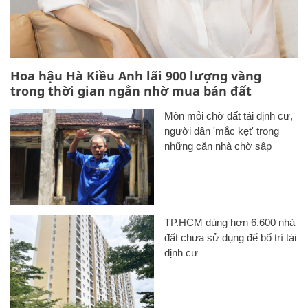
Hoa hậu Hà Kiều Anh lãi 900 lượng vàng
trong thời gian ngắn nhờ mua bán đất
Mòn mỏi chờ đất tái định cư,
người dân 'mắc kẹt' trong
những căn nhà chờ sập
TP.HCM dùng hơn 6.600 nhà
đất chưa sử dụng để bố trí tái
định cư