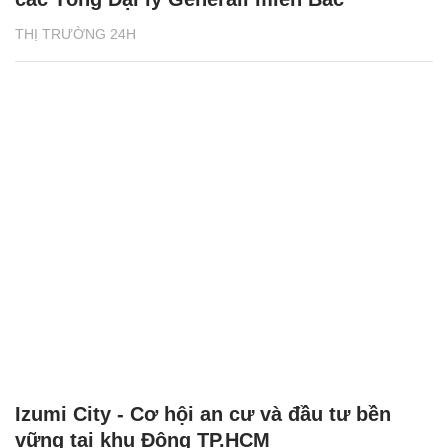
THỊ TRƯỜNG 24H
Izumi City - Cơ hội an cư và đầu tư bền
vững tại khu Đông TP.HCM