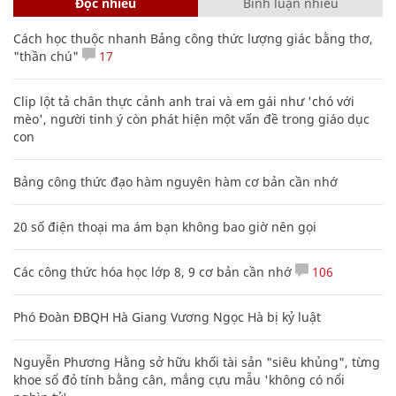
Đọc nhiều
Bình luận nhiều
Cách học thuộc nhanh Bảng công thức lượng giác bằng thơ,
"thần chú"
17
Clip lột tả chân thực cảnh anh trai và em gái như 'chó với
mèo', người tinh ý còn phát hiện một vấn đề trong giáo dục
con
Bảng công thức đạo hàm nguyên hàm cơ bản cần nhớ
20 số điện thoại ma ám bạn không bao giờ nên gọi
Các công thức hóa học lớp 8, 9 cơ bản cần nhớ
106
Phó Đoàn ĐBQH Hà Giang Vương Ngọc Hà bị kỷ luật
Nguyễn Phương Hằng sở hữu khối tài sản "siêu khủng", từng
khoe sổ đỏ tính bằng cân, mắng cựu mẫu 'không có nổi