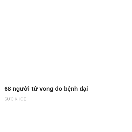
68 người tử vong do bệnh dại
SỨC KHỎE