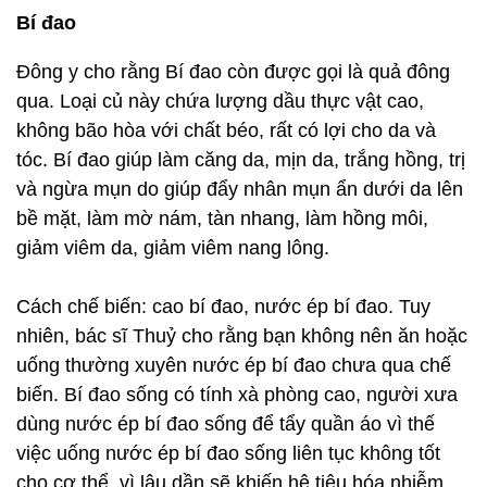
Bí đao
Đông y cho rằng Bí đao còn được gọi là quả đông
qua. Loại củ này chứa lượng dầu thực vật cao,
không bão hòa với chất béo, rất có lợi cho da và
tóc. Bí đao giúp làm căng da, mịn da, trắng hồng, trị
và ngừa mụn do giúp đẩy nhân mụn ẩn dưới da lên
bề mặt, làm mờ nám, tàn nhang, làm hồng môi,
giảm viêm da, giảm viêm nang lông.
Cách chế biến: cao bí đao, nước ép bí đao. Tuy
nhiên, bác sĩ Thuỷ cho rằng bạn không nên ăn hoặc
uống thường xuyên nước ép bí đao chưa qua chế
biến. Bí đao sống có tính xà phòng cao, người xưa
dùng nước ép bí đao sống để tẩy quần áo vì thế
việc uống nước ép bí đao sống liên tục không tốt
cho cơ thể, vì lâu dần sẽ khiến hệ tiêu hóa nhiễm