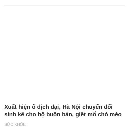
Xuất hiện ổ dịch dại, Hà Nội chuyển đổi
sinh kế cho hộ buôn bán, giết mổ chó mèo
SỨC KHỎE