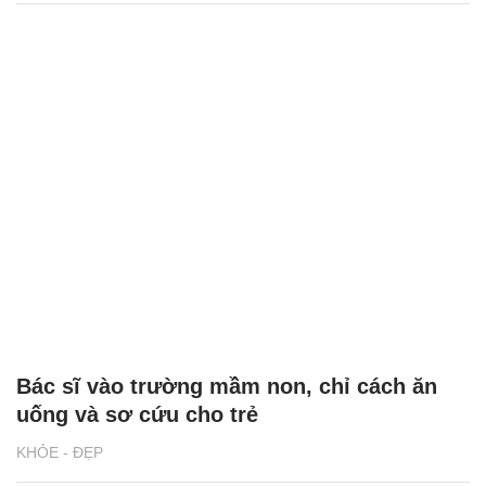
Bác sĩ vào trường mầm non, chỉ cách ăn
uống và sơ cứu cho trẻ
KHỎE - ĐẸP