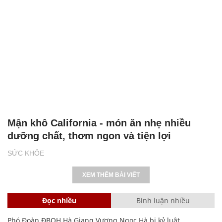
Mận khô California - món ăn nhẹ nhiều
dưỡng chất, thơm ngon và tiện lợi
SỨC KHỎE
XEM THÊM BÀI VIẾT
Đọc nhiều
Bình luận nhiều
Phó Đoàn ĐBQH Hà Giang Vương Ngọc Hà bị kỷ luật