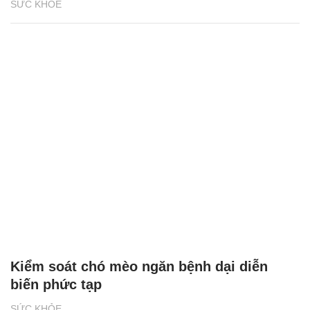
SỨC KHỎE
Kiểm soát chó mèo ngăn bệnh dại diễn
biến phức tạp
SỨC KHỎE