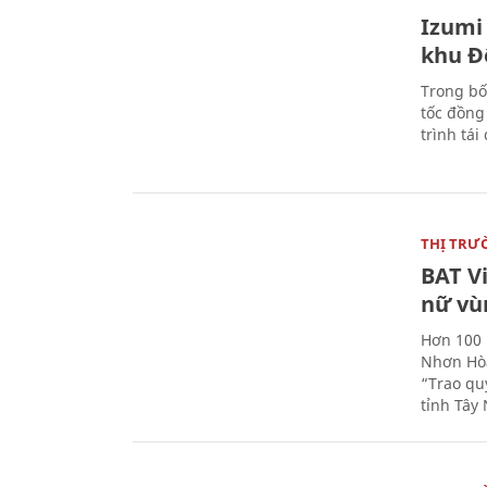
Izumi 
khu Đ
Trong bố
tốc đồng
trình tái
THỊ TRƯ
BAT V
nữ vù
Hơn 100 
Nhơn Hòa
“Trao qu
tỉnh Tây 