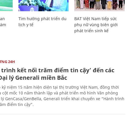
Lan
Tìm hướng phát triển du
BAT Việt Nam tiếp sức
Giám
lịch y tế
phụ nữ vùng biên giới
phát triển sinh kế
ỜNG 24H
trình kết nối trăm điểm tin cậy’ đến các
ại lý Generali miền Bắc
 kỷ niệm 15 năm hiện diện tại thị trường Việt Nam, đồng thời
 cột mốc 10 năm thành lập và phát triển mô hình Văn phòng
 lý GenCasa/GenBella, Generali triển khai chuyến xe “Hành trình
răm điểm tin cậy”.