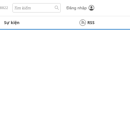
18822
Đăng nhập
Sự kiện
RSS