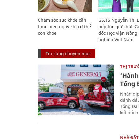
Chăm sóc sức khỏe cần
GS.TS Nguyễn Thị 
thực hiện ngay khi cơ thể
tiếp tục giữ chức 
còn khỏe
đốc Học viện Nông
nghiệp Việt Nam
Tin cùng chuyên mục
THỊ TRƯ
‘Hành 
Tổng Đ
Nhân dịp
đánh dấu
Tổng Đại
kết nối t
NHÀ ĐẤT