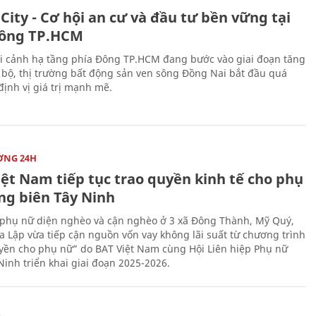
City - Cơ hội an cư và đầu tư bền vững tại
ông TP.HCM
i cảnh hạ tầng phía Đông TP.HCM đang bước vào giai đoạn tăng
 bộ, thị trường bất động sản ven sông Đồng Nai bắt đầu quá
 định vị giá trị mạnh mẽ.
ỜNG 24H
iệt Nam tiếp tục trao quyền kinh tế cho phụ
ng biên Tây Ninh
phụ nữ diện nghèo và cận nghèo ở 3 xã Đông Thành, Mỹ Quý,
 Lập vừa tiếp cận nguồn vốn vay không lãi suất từ chương trình
yền cho phụ nữ” do BAT Việt Nam cùng Hội Liên hiệp Phụ nữ
Ninh triển khai giai đoạn 2025-2026.