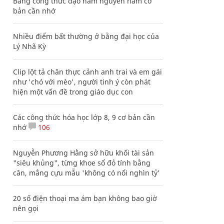
Bảng công thức đạo hàm nguyên hàm cơ
bản cần nhớ
Nhiều điểm bất thường ở bằng đại học của
Lý Nhã Kỳ
Clip lột tả chân thực cảnh anh trai và em gái
như 'chó với mèo', người tinh ý còn phát
hiện một vấn đề trong giáo dục con
Các công thức hóa học lớp 8, 9 cơ bản cần
nhớ
106
Nguyễn Phương Hằng sở hữu khối tài sản
"siêu khủng", từng khoe sổ đỏ tính bằng
cân, mắng cựu mẫu 'không có nổi nghìn tỷ'
20 số điện thoại ma ám bạn không bao giờ
nên gọi