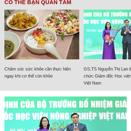
CÓ THỂ BẠN QUAN TÂM
Chăm sóc sức khỏe cần thực hiện
GS.TS Nguyễn Thị Lan ti
ngay khi cơ thể còn khỏe
chức Giám đốc Học viện
Việt Nam