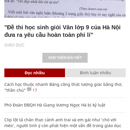
"Đề thi học sinh giỏi Văn lớp 9 của Hà Nội
đưa ra yêu cầu hoàn toàn phi lí"
GIÁO DỤC
XEM THÊM BÀI VIẾT
Đọc nhiều
Bình luận nhiều
Cách học thuộc nhanh Bảng công thức lượng giác bằng thơ,
"thần chú"
17
Phó Đoàn ĐBQH Hà Giang Vương Ngọc Hà bị kỷ luật
Clip lột tả chân thực cảnh anh trai và em gái như 'chó với
mèo', người tinh ý còn phát hiện một vấn đề trong giáo dục