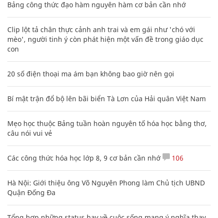
Bảng công thức đạo hàm nguyên hàm cơ bản cần nhớ
Clip lột tả chân thực cảnh anh trai và em gái như 'chó với
mèo', người tinh ý còn phát hiện một vấn đề trong giáo dục
con
20 số điện thoại ma ám bạn không bao giờ nên gọi
Bí mật trận đổ bộ lên bãi biển Tà Lơn của Hải quân Việt Nam
Mẹo học thuộc Bảng tuần hoàn nguyên tố hóa học bằng thơ,
câu nói vui vẻ
Các công thức hóa học lớp 8, 9 cơ bản cần nhớ
106
Hà Nội: Giới thiệu ông Võ Nguyên Phong làm Chủ tịch UBND
Quận Đống Đa
Tổng hợp những status hay về cuộc sống mang ý nghĩa thay