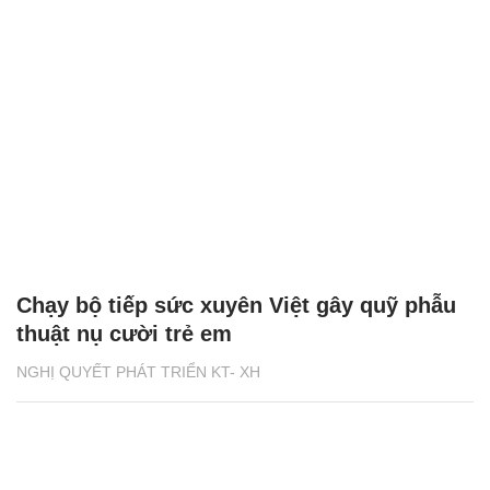
Chạy bộ tiếp sức xuyên Việt gây quỹ phẫu
thuật nụ cười trẻ em
NGHỊ QUYẾT PHÁT TRIỂN KT- XH