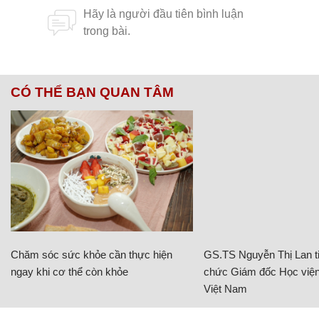
CÓ THỂ BẠN QUAN TÂM
Chăm sóc sức khỏe cần thực hiện
GS.TS Nguyễn Thị Lan ti
ngay khi cơ thể còn khỏe
chức Giám đốc Học viện
Việt Nam