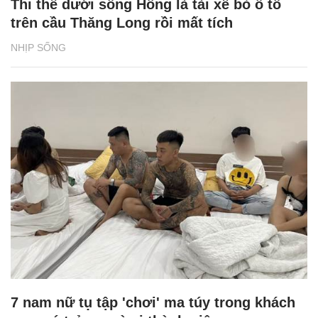
Thi thể dưới sông Hồng là tài xế bỏ ô tô
trên cầu Thăng Long rồi mất tích
NHỊP SỐNG
7 nam nữ tụ tập 'chơi' ma túy trong khách