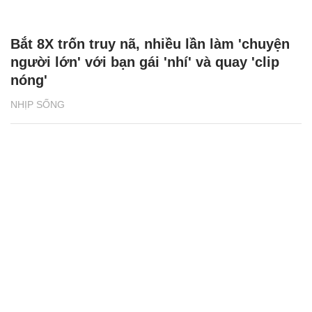
Bắt 8X trốn truy nã, nhiều lần làm 'chuyện
người lớn' với bạn gái 'nhí' và quay 'clip
nóng'
NHỊP SỐNG