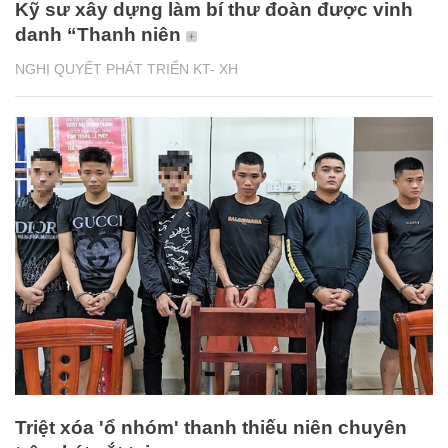
Kỹ sư xây dựng làm bí thư đoàn được vinh
danh “Thanh niên
NGHỊ QUYẾT PHÁT TRIỂN KT- XH
Triệt xóa 'ổ nhóm' thanh thiếu niên chuyên