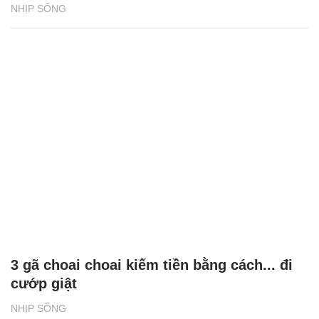
NHỊP SỐNG
3 gã choai choai kiếm tiền bằng cách... đi
cướp giật
NHỊP SỐNG