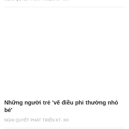
Những người trẻ 'vẽ điều phi thường nhỏ
bé'
NGHỊ QUYẾT PHÁT TRIỂN KT- XH