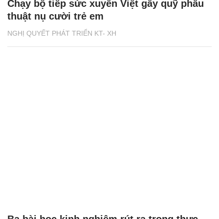
Chạy bộ tiếp sức xuyên Việt gây quỹ phẫu
thuật nụ cười trẻ em
NGHỊ QUYẾT PHÁT TRIỂN KT- XH
Ba bài học kinh nghiệm rút ra trong thực