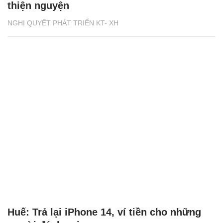
thiện nguyện
NGHỊ QUYẾT PHÁT TRIỂN KT- XH
Huế: Trả lại iPhone 14, ví tiền cho những