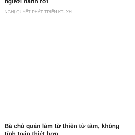
người đánh rơi
NGHỊ QUYẾT PHÁT TRIỂN KT- XH
Bà chủ quán làm từ thiện từ tâm, không
tính toán thiệt hơn