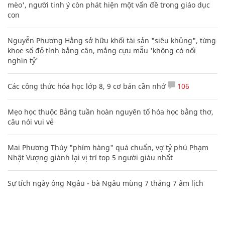
mèo', người tinh ý còn phát hiện một vấn đề trong giáo dục
con
Nguyễn Phương Hằng sở hữu khối tài sản "siêu khủng", từng
khoe sổ đỏ tính bằng cân, mắng cựu mẫu 'không có nổi
nghìn tỷ'
Các công thức hóa học lớp 8, 9 cơ bản cần nhớ
106
Mẹo học thuộc Bảng tuần hoàn nguyên tố hóa học bằng thơ,
câu nói vui vẻ
Mai Phương Thúy "phím hàng" quá chuẩn, vợ tỷ phú Phạm
Nhật Vượng giành lại vị trí top 5 người giàu nhất
Sự tích ngày ông Ngâu - bà Ngâu mùng 7 tháng 7 âm lịch