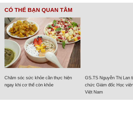
CÓ THỂ BẠN QUAN TÂM
Chăm sóc sức khỏe cần thực hiện
GS.TS Nguyễn Thị Lan ti
ngay khi cơ thể còn khỏe
chức Giám đốc Học viện
Việt Nam