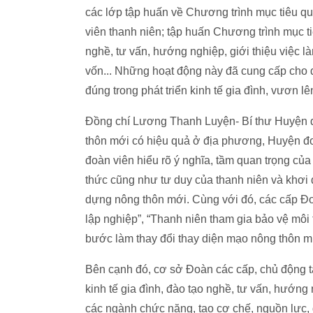
các lớp tập huấn về Chương trình mục tiêu qu
viên thanh niên; tập huấn Chương trình mục t
nghề, tư vấn, hướng nghiệp, giới thiệu việc là
vốn... Những hoạt động này đã cung cấp cho đ
đúng trong phát triển kinh tế gia đình, vươn l
Đồng chí Lương Thanh Luyện- Bí thư Huyện đ
thôn mới có hiệu quả ở địa phương, Huyện đo
đoàn viên hiểu rõ ý nghĩa, tầm quan trọng củ
thức cũng như tư duy của thanh niên và khơi d
dựng nông thôn mới. Cùng với đó, các cấp Đ
lập nghiệp”, “Thanh niên tham gia bảo vệ môi
bước làm thay đổi thay diện mạo nông thôn mi
Bên cạnh đó, cơ sở Đoàn các cấp, chủ động tă
kinh tế gia đình, đào tạo nghề, tư vấn, hướng 
các ngành chức năng, tạo cơ chế, nguồn lực, 