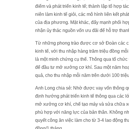
điểm và phát triển kinh tế; thành lập tổ hợp tá
niên làm kinh tế giỏi, các mô hình liên kết phá
của địa phương. Mặt khác, đẩy mạnh phối hợp
nhận ủy thác nguồn vốn ưu đãi để hỗ trợ thanh
Từ những phong trào được cơ sở Đoàn các cấp
kinh tế, với thu nhập hàng trăm triệu đồng mỗ
là một minh chứng cụ thể. Thông qua tổ chức
để đầu tư mở xưởng cơ khí. Sau một năm hoạt
quả, cho thu nhập mỗi năm trên dưới 100 triệ
Anh Long chia sẻ: Nhờ được vay vốn thông qu
định hướng phát triển kinh tế thông qua các l
mở xưởng cơ khí, chế tạo máy và sửa chữa x
phù hợp với năng lực của bản thân. Không nhữ
quyết công ăn việc làm cho từ 3-4 lao động t
đồng/1 tháng.