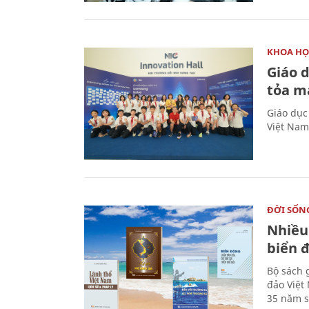
KHOA HỌ
Giáo 
tỏa m
Giáo dục
Việt Nam
ĐỜI SỐN
Nhiều
biển 
Bộ sách 
đảo Việt
35 năm s