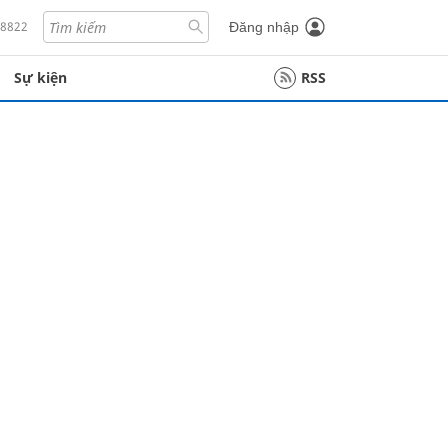
18822
Đăng nhập
Sự kiện
RSS