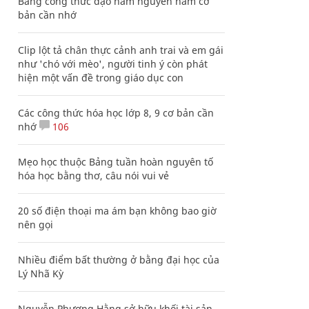
Bảng công thức đạo hàm nguyên hàm cơ
bản cần nhớ
Clip lột tả chân thực cảnh anh trai và em gái
như 'chó với mèo', người tinh ý còn phát
hiện một vấn đề trong giáo dục con
Các công thức hóa học lớp 8, 9 cơ bản cần
nhớ
106
Mẹo học thuộc Bảng tuần hoàn nguyên tố
hóa học bằng thơ, câu nói vui vẻ
20 số điện thoại ma ám bạn không bao giờ
nên gọi
Nhiều điểm bất thường ở bằng đại học của
Lý Nhã Kỳ
Nguyễn Phương Hằng sở hữu khối tài sản