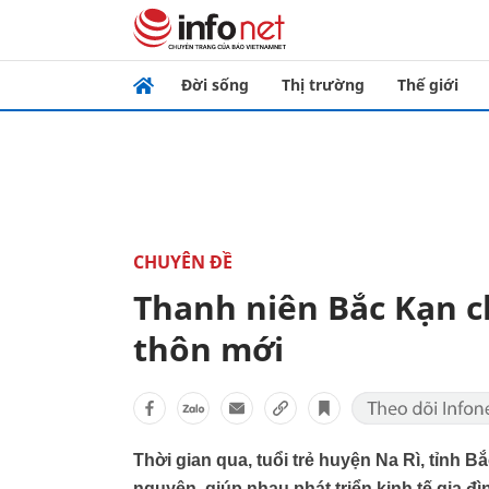
Đời sống
Thị trường
Thế giới
CHUYÊN ĐỀ
Thanh niên Bắc Kạn 
thôn mới
Thời gian qua, tuổi trẻ huyện Na Rì, tỉnh 
nguyện, giúp nhau phát triển kinh tế gia đ