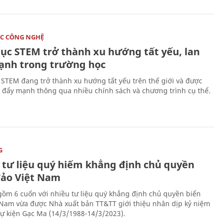
C CÔNG NGHỆ
dục STEM trở thành xu hướng tất yếu, lan
ạnh trong trường học
 STEM đang trở thành xu hướng tất yếu trên thế giới và được
 đẩy mạnh thông qua nhiều chính sách và chương trình cụ thể.
G
 tư liệu quý hiếm khẳng định chủ quyền
đảo Việt Nam
gồm 6 cuốn với nhiều tư liệu quý khẳng định chủ quyền biển
 Nam vừa được Nhà xuất bản TT&TT giới thiệu nhân dịp kỷ niệm
ự kiện Gạc Ma (14/3/1988-14/3/2023).