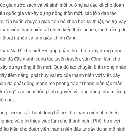
ốc gia nước sạch và vệ sinh môi trường tại các xã cho đoàn
iêu quốc gia về xây dựng nông thôn mới, các lớp đào tạo
m, tập huấn chuyển giao tiến bộ khoa học kỹ thuật, hỗ trợ vay
oàn viên thanh niên rất nhiều kiến thức bổ ích, tạo hường đi
ên thoát nghèo và làm giàu chính đáng.
oàn Na Rì cho biết: Để góp phần thực hiện xây dựng nông
àn đã đẩy mạnh công tác tuyên truyền, vận động, làm cho
a xây dựng nông thôn mới. Qua đó tạo chuyển biến trong nhận
ậy tiềm năng, phát huy vai trò của thanh niên với việc xây
oàn đã phát động mạnh mẽ phong trào “Thanh niên lập thân
 trường”, các hoạt động tình nguyện vì cộng đồng, nhằm từng
ền núi.
ng cường các hoạt động hỗ trợ cho thanh niên phát triển
nghiệp và giới thiệu việc làm cho thanh niên. Phối hợp với
điều kiện cho đoàn viên thanh niên đầu tư xây dựng mô hình