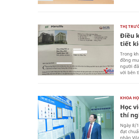
THỊ TRƯ
Điều k
tiết 
Trong kh
đồng mua
người đã
với bên 
KHOA HỌ
Học v
thí n
Ngày 8/1
đạt chuẩ
nhận Vila