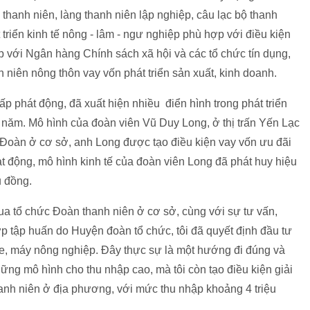
c thanh niên, làng thanh niên lập nghiệp, câu lạc bộ thanh
t triển kinh tế nông - lâm - ngư nghiệp phù hợp với điều kiện
 với Ngân hàng Chính sách xã hội và các tổ chức tín dụng,
 niên nông thôn vay vốn phát triển sản xuất, kinh doanh.
 phát động, đã xuất hiện nhiều điển hình trong phát triển
i năm. Mô hình của đoàn viên Vũ Duy Long, ở thị trấn Yến Lạc
 Đoàn ở cơ sở, anh Long được tạo điều kiện vay vốn ưu đãi
 động, mô hình kinh tế của đoàn viên Long đã phát huy hiệu
u đồng.
a tổ chức Đoàn thanh niên ở cơ sở, cùng với sự tư vấn,
ớp tập huấn do Huyện đoàn tổ chức, tôi đã quyết định đầu tư
e, máy nông nghiệp. Đây thực sự là một hướng đi đúng và
ng mô hình cho thu nhập cao, mà tôi còn tạo điều kiện giải
hanh niên ở địa phương, với mức thu nhập khoảng 4 triệu