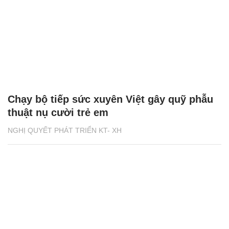
Chạy bộ tiếp sức xuyên Việt gây quỹ phẫu
thuật nụ cười trẻ em
NGHỊ QUYẾT PHÁT TRIỂN KT- XH