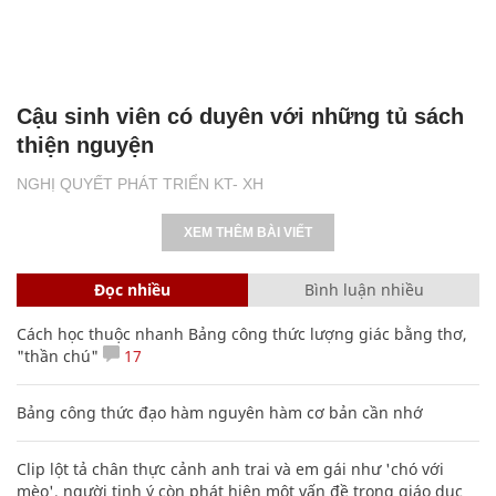
Cậu sinh viên có duyên với những tủ sách
thiện nguyện
NGHỊ QUYẾT PHÁT TRIỂN KT- XH
XEM THÊM BÀI VIẾT
Đọc nhiều
Bình luận nhiều
Cách học thuộc nhanh Bảng công thức lượng giác bằng thơ,
"thần chú"
17
Bảng công thức đạo hàm nguyên hàm cơ bản cần nhớ
Clip lột tả chân thực cảnh anh trai và em gái như 'chó với
mèo', người tinh ý còn phát hiện một vấn đề trong giáo dục