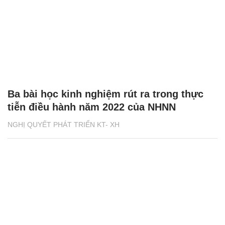
Ba bài học kinh nghiệm rút ra trong thực
tiễn điều hành năm 2022 của NHNN
NGHỊ QUYẾT PHÁT TRIỂN KT- XH