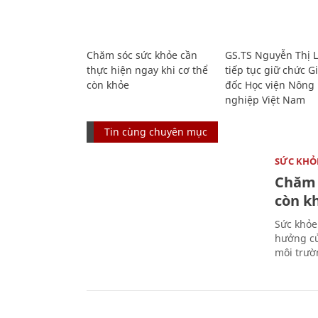
Chăm sóc sức khỏe cần
GS.TS Nguyễn Thị 
thực hiện ngay khi cơ thể
tiếp tục giữ chức 
còn khỏe
đốc Học viện Nông
nghiệp Việt Nam
Tin cùng chuyên mục
SỨC KHỎ
Chăm 
còn k
Sức khỏe
hưởng củ
môi trườ