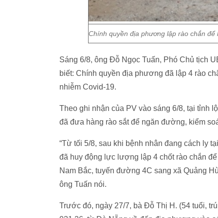
Chính quyền địa phương lập rào chắn để k
Sáng 6/8, ông Đỗ Ngọc Tuấn, Phó Chủ tịch
biết: Chính quyền địa phương đã lập 4 rào ch
nhiễm Covid-19.
Theo ghi nhận của PV vào sáng 6/8, tại tỉnh
đã đưa hàng rào sắt để ngăn đường, kiểm soá
“Từ tối 5/8, sau khi bệnh nhân đang cách ly t
đã huy động lực lượng lập 4 chốt rào chắn để
Nam Bắc, tuyến đường 4C sang xã Quảng Hùn
ông Tuấn nói.
Trước đó, ngày 27/7, bà Đỗ Thị H. (54 tuổi, 