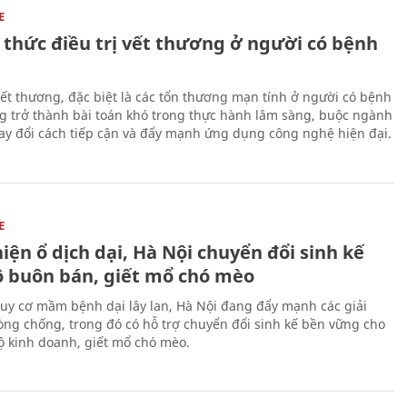
E
 thức điều trị vết thương ở người có bệnh
 vết thương, đặc biệt là các tổn thương mạn tính ở người có bệnh
g trở thành bài toán khó trong thực hành lâm sàng, buộc ngành
hay đổi cách tiếp cận và đẩy mạnh ứng dụng công nghệ hiện đại.
E
iện ổ dịch dại, Hà Nội chuyển đổi sinh kế
ộ buôn bán, giết mổ chó mèo
uy cơ mầm bệnh dại lây lan, Hà Nội đang đẩy mạnh các giải
ng chống, trong đó có hỗ trợ chuyển đổi sinh kế bền vững cho
 kinh doanh, giết mổ chó mèo.