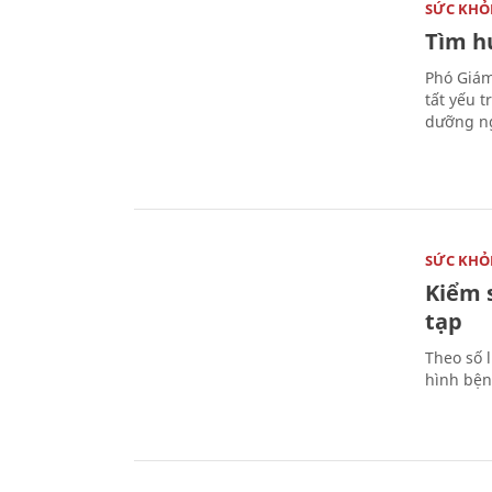
SỨC KHỎ
Tìm hư
Phó Giám
tất yếu 
dưỡng ng
SỨC KHỎ
Kiểm 
tạp
Theo số l
hình bện