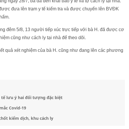
 ngày 28/7, bà đã đến khai báo y tế và tự cách ly tại nhà.
 được đưa lên trạm y tế kiểm tra và được chuyển lên BVĐK
phẩm.
g đêm 5/8, 13 người tiếp xúc trực tiếp với bà H. đã được cơ
iệm cũng như cách ly tại nhà để theo dõi.
ết quả xét nghiệm của bà H. cũng như đang lên các phương
tế lưu ý hai đối tượng đặc biệt
 mắc Covid-19
hốt kiểm dịch, khu cách ly