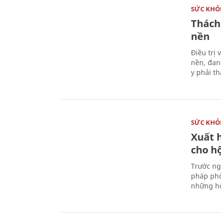
SỨC KHỎ
Thách
nền
Điều trị
nền, đan
y phải t
SỨC KHỎ
Xuất h
cho h
Trước ng
pháp phò
những hộ