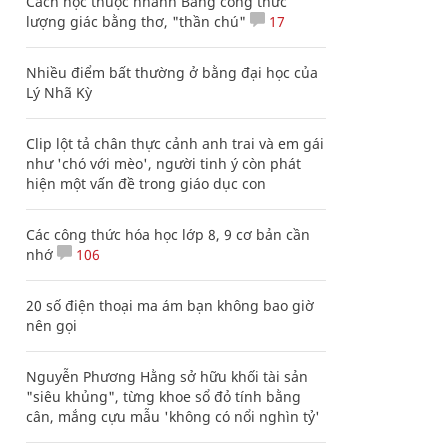
Cách học thuộc nhanh Bảng công thức
lượng giác bằng thơ, "thần chú"
17
Nhiều điểm bất thường ở bằng đại học của
Lý Nhã Kỳ
Clip lột tả chân thực cảnh anh trai và em gái
như 'chó với mèo', người tinh ý còn phát
hiện một vấn đề trong giáo dục con
Các công thức hóa học lớp 8, 9 cơ bản cần
nhớ
106
20 số điện thoại ma ám bạn không bao giờ
nên gọi
Nguyễn Phương Hằng sở hữu khối tài sản
"siêu khủng", từng khoe sổ đỏ tính bằng
cân, mắng cựu mẫu 'không có nổi nghìn tỷ'