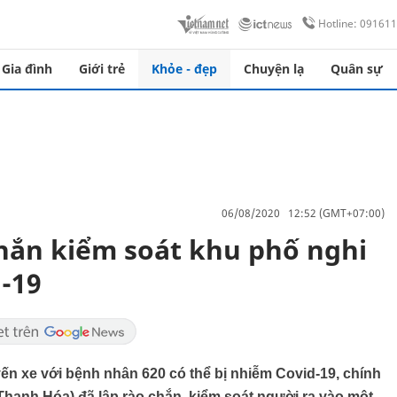
Hotline: 09161
Gia đình
Giới trẻ
Khỏe - đẹp
Chuyện lạ
Quân sự
06/08/2020 12:52 (GMT+07:00)
hắn kiểm soát khu phố nghi
-19
n xe với bệnh nhân 620 có thể bị nhiễm Covid-19, chính
anh Hóa) đã lập rào chắn, kiểm soát người ra vào một