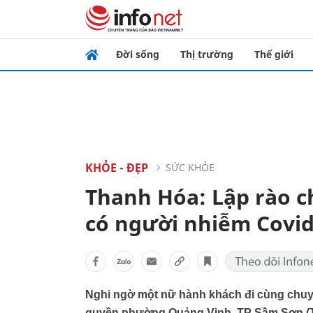
Đời sống
Thị trường
Thế giới
KHỎE - ĐẸP
SỨC KHỎE
Thanh Hóa: Lập rào c
có người nhiễm Covid
Nghi ngờ một nữ hành khách đi cùng chuyế
quyền phường Quảng Vinh, TP Sầm Sơn (Th