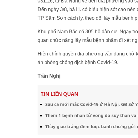
031.26, từ Đà Nẵng về đến địa phương vào sáng
Đến ngày 3/8, bà H. có biểu hiện sốt cao nên
TP Sầm Sơn cách ly, theo dõi lấy mẫu bệnh 
Khu phố Nam Bắc có 305 hộ dân cư. Ngay tron
quan chức năng lấy mẫu bệnh phẩm đi xét ngh
Hiện chính quyền địa phương vẫn đang chờ k
án phòng chống dịch bệnh Covid-19.
Trần Nghị
TIN LIÊN QUAN
Sau ca mới mắc Covid-19 ở Hà Nội, GĐ Sở Y 
Thêm 1 bệnh nhân tử vong do suy thận và
Thầy giáo trắng đêm luộc bánh chưng gửi c