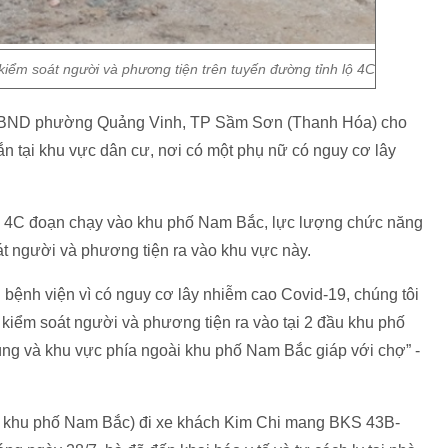
iểm soát người và phương tiện trên tuyến đường tỉnh lộ 4C
 UBND phường Quảng Vinh, TP Sầm Sơn (Thanh Hóa) cho
ắn tại khu vực dân cư, nơi có một phụ nữ có nguy cơ lây
 lộ 4C đoạn chạy vào khu phố Nam Bắc, lực lượng chức năng
t người và phương tiện ra vào khu vực này.
ại bệnh viện vì có nguy cơ lây nhiễm cao Covid-19, chúng tôi
 kiểm soát người và phương tiện ra vào tại 2 đầu khu phố
g và khu vực phía ngoài khu phố Nam Bắc giáp với chợ” -
trú khu phố Nam Bắc) đi xe khách Kim Chi mang BKS 43B-