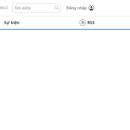
18822
Đăng nhập
Sự kiện
RSS