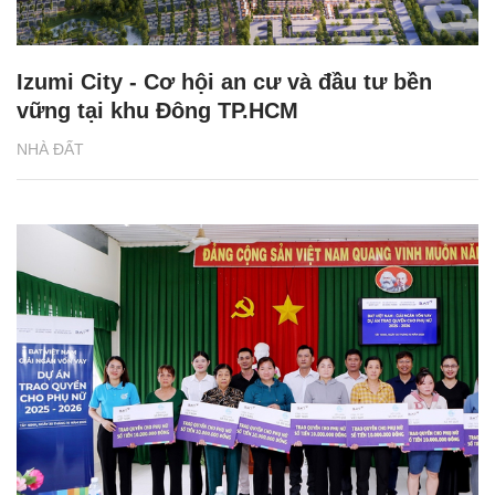
Izumi City - Cơ hội an cư và đầu tư bền
vững tại khu Đông TP.HCM
NHÀ ĐẤT