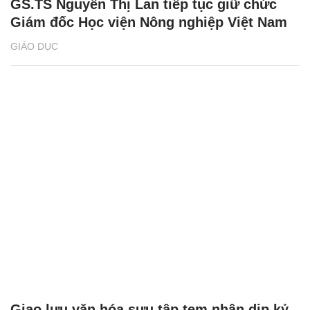
GS.TS Nguyễn Thị Lan tiếp tục giữ chức
Giám đốc Học viện Nông nghiệp Việt Nam
GIÁO DỤC
Giao lưu văn hóa sưu tập tem nhân dịp kỷ