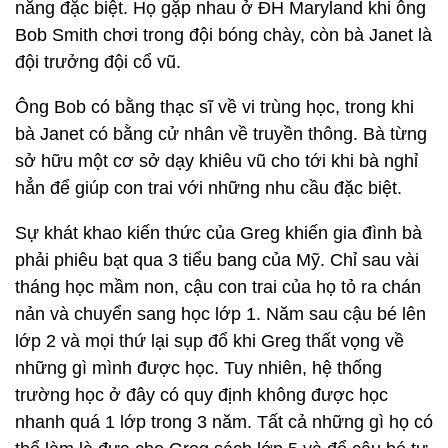
năng đặc biệt. Họ gặp nhau ở ĐH Maryland khi ông
Bob Smith chơi trong đội bóng chày, còn bà Janet là
đội trưởng đội cổ vũ.
Ông Bob có bằng thạc sĩ về vi trùng học, trong khi
bà Janet có bằng cử nhân về truyền thông. Bà từng
sở hữu một cơ sở dạy khiêu vũ cho tới khi bà nghỉ
hẳn để giúp con trai với những nhu cầu đặc biệt.
Sự khát khao kiến thức của Greg khiến gia đình bà
phải phiêu bạt qua 3 tiểu bang của Mỹ. Chỉ sau vài
tháng học mầm non, cậu con trai của họ tỏ ra chán
nản và chuyển sang học lớp 1. Năm sau cậu bé lên
lớp 2 và mọi thứ lại sụp đổ khi Greg thất vọng về
những gì mình được học. Tuy nhiên, hệ thống
trường học ở đây có quy định không được học
nhanh quá 1 lớp trong 3 năm. Tất cả những gì họ có