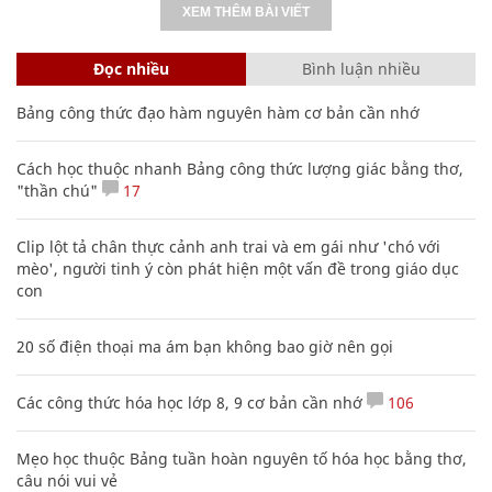
XEM THÊM BÀI VIẾT
Đọc nhiều
Bình luận nhiều
Bảng công thức đạo hàm nguyên hàm cơ bản cần nhớ
Cách học thuộc nhanh Bảng công thức lượng giác bằng thơ,
"thần chú"
17
Clip lột tả chân thực cảnh anh trai và em gái như 'chó với
mèo', người tinh ý còn phát hiện một vấn đề trong giáo dục
con
20 số điện thoại ma ám bạn không bao giờ nên gọi
Các công thức hóa học lớp 8, 9 cơ bản cần nhớ
106
Mẹo học thuộc Bảng tuần hoàn nguyên tố hóa học bằng thơ,
câu nói vui vẻ