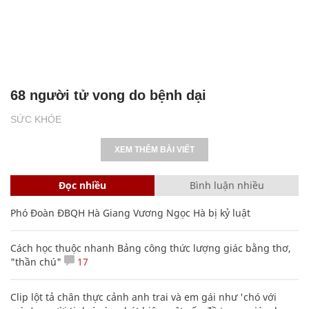
68 người tử vong do bệnh dại
SỨC KHỎE
XEM THÊM BÀI VIẾT
Đọc nhiều
Bình luận nhiều
Phó Đoàn ĐBQH Hà Giang Vương Ngọc Hà bị kỷ luật
Cách học thuộc nhanh Bảng công thức lượng giác bằng thơ,
"thần chú"
17
Clip lột tả chân thực cảnh anh trai và em gái như 'chó với