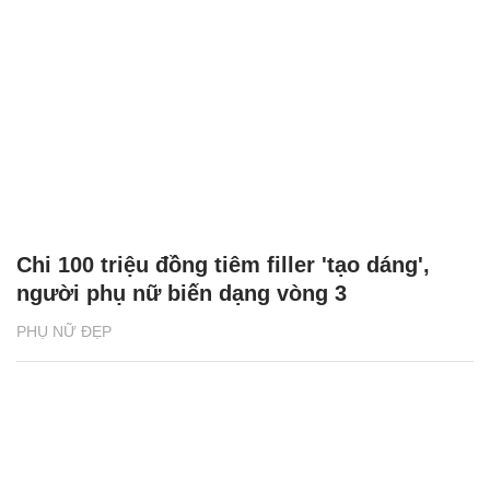
Chi 100 triệu đồng tiêm filler 'tạo dáng',
người phụ nữ biến dạng vòng 3
PHỤ NỮ ĐẸP