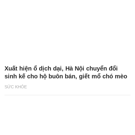
Xuất hiện ổ dịch dại, Hà Nội chuyển đổi
sinh kế cho hộ buôn bán, giết mổ chó mèo
SỨC KHỎE