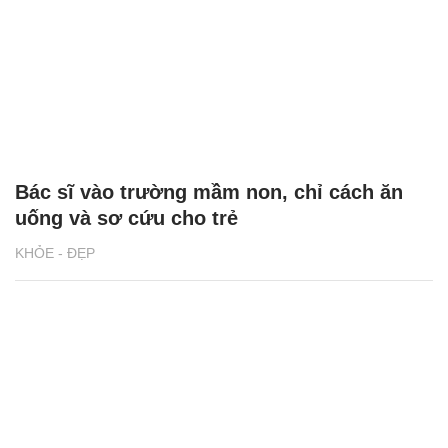
Bác sĩ vào trường mầm non, chỉ cách ăn
uống và sơ cứu cho trẻ
KHỎE - ĐẸP