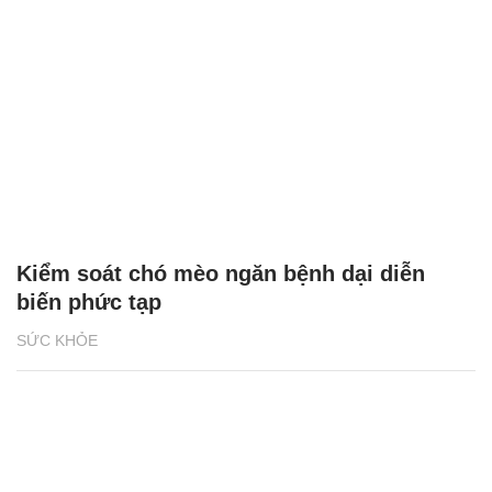
Kiểm soát chó mèo ngăn bệnh dại diễn
biến phức tạp
SỨC KHỎE