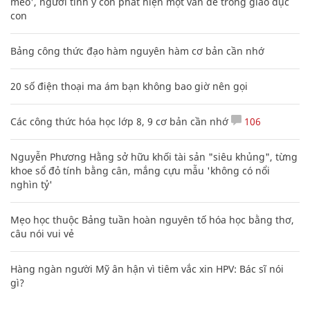
mèo', người tinh ý còn phát hiện một vấn đề trong giáo dục
con
Bảng công thức đạo hàm nguyên hàm cơ bản cần nhớ
20 số điện thoại ma ám bạn không bao giờ nên gọi
Các công thức hóa học lớp 8, 9 cơ bản cần nhớ
106
Nguyễn Phương Hằng sở hữu khối tài sản "siêu khủng", từng
khoe sổ đỏ tính bằng cân, mắng cựu mẫu 'không có nổi
nghìn tỷ'
Mẹo học thuộc Bảng tuần hoàn nguyên tố hóa học bằng thơ,
câu nói vui vẻ
Hàng ngàn người Mỹ ân hận vì tiêm vắc xin HPV: Bác sĩ nói
gì?