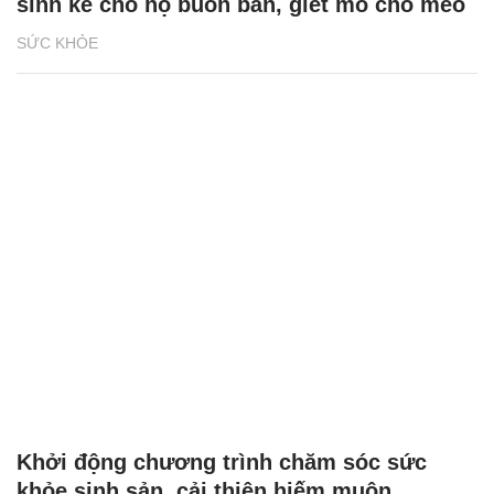
sinh kế cho hộ buôn bán, giết mổ chó mèo
SỨC KHỎE
Khởi động chương trình chăm sóc sức
khỏe sinh sản, cải thiện hiếm muộn