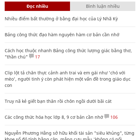
Đọc nhiều
Bình luận nhiều
Nhiều điểm bất thường ở bằng đại học của Lý Nhã Kỳ
Bảng công thức đạo hàm nguyên hàm cơ bản cần nhớ
Cách học thuộc nhanh Bảng công thức lượng giác bằng thơ,
"thần chú"
17
Clip lột tả chân thực cảnh anh trai và em gái như 'chó với
mèo', người tinh ý còn phát hiện một vấn đề trong giáo dục
con
Truy nã kẻ giết bạn thân rồi chôn ngồi dưới bãi cát
Các công thức hóa học lớp 8, 9 cơ bản cần nhớ
106
Nguyễn Phương Hằng sở hữu khối tài sản "siêu khủng", từng
khoe sổ đỏ tính bằng cân, mắng cựu mẫu 'không có nổi