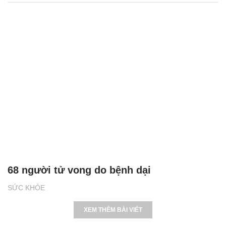
68 người tử vong do bệnh dại
SỨC KHỎE
XEM THÊM BÀI VIẾT