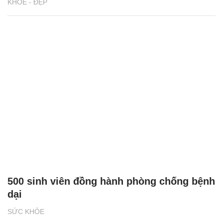
KHỎE - ĐẸP
500 sinh viên đồng hành phòng chống bệnh
dại
SỨC KHỎE