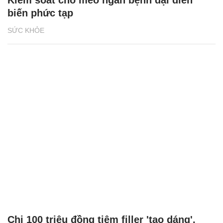
Kiểm soát chó mèo ngăn bệnh dại diễn
biến phức tạp
SỨC KHỎE
Chi 100 triệu đồng tiêm filler 'tạo dáng',