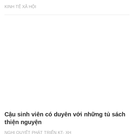
KINH TẾ XÃ HỘI
Cậu sinh viên có duyên với những tủ sách
thiện nguyện
NGHỊ QUYẾT PHÁT TRIỂN KT- XH