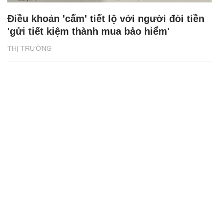
Điều khoản 'cấm' tiết lộ với người đòi tiền
'gửi tiết kiệm thành mua bảo hiểm'
THỊ TRƯỜNG