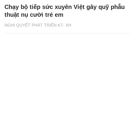
Chạy bộ tiếp sức xuyên Việt gây quỹ phẫu
thuật nụ cười trẻ em
NGHỊ QUYẾT PHÁT TRIỂN KT- XH