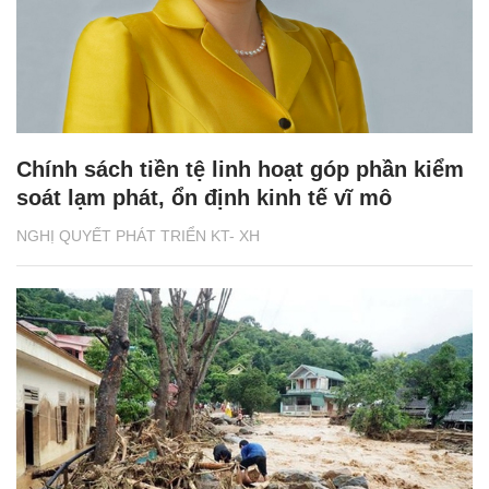
Chính sách tiền tệ linh hoạt góp phần kiểm
soát lạm phát, ổn định kinh tế vĩ mô
NGHỊ QUYẾT PHÁT TRIỂN KT- XH