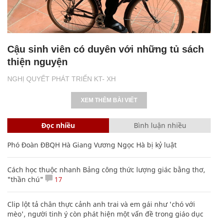
Cậu sinh viên có duyên với những tủ sách
thiện nguyện
NGHỊ QUYẾT PHÁT TRIỂN KT- XH
XEM THÊM BÀI VIẾT
Đọc nhiều
Bình luận nhiều
Phó Đoàn ĐBQH Hà Giang Vương Ngọc Hà bị kỷ luật
Cách học thuộc nhanh Bảng công thức lượng giác bằng thơ,
"thần chú"
17
Clip lột tả chân thực cảnh anh trai và em gái như 'chó với
mèo', người tinh ý còn phát hiện một vấn đề trong giáo dục