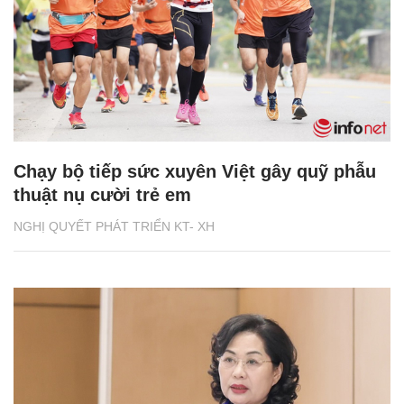
Chạy bộ tiếp sức xuyên Việt gây quỹ phẫu
thuật nụ cười trẻ em
NGHỊ QUYẾT PHÁT TRIỂN KT- XH