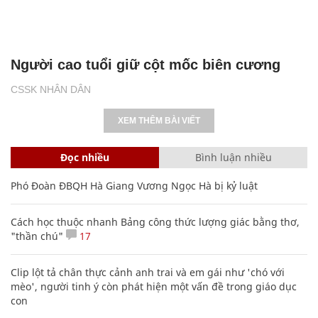
Người cao tuổi giữ cột mốc biên cương
CSSK NHÂN DÂN
XEM THÊM BÀI VIẾT
Đọc nhiều
Bình luận nhiều
Phó Đoàn ĐBQH Hà Giang Vương Ngọc Hà bị kỷ luật
Cách học thuộc nhanh Bảng công thức lượng giác bằng thơ,
"thần chú"
17
Clip lột tả chân thực cảnh anh trai và em gái như 'chó với
mèo', người tinh ý còn phát hiện một vấn đề trong giáo dục
con