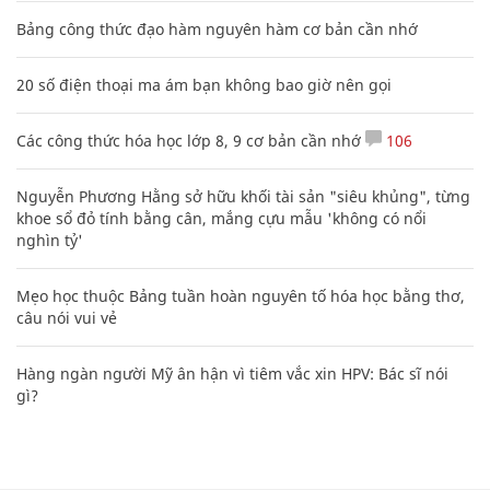
Bảng công thức đạo hàm nguyên hàm cơ bản cần nhớ
20 số điện thoại ma ám bạn không bao giờ nên gọi
Các công thức hóa học lớp 8, 9 cơ bản cần nhớ
106
Nguyễn Phương Hằng sở hữu khối tài sản "siêu khủng", từng
khoe sổ đỏ tính bằng cân, mắng cựu mẫu 'không có nổi
nghìn tỷ'
Mẹo học thuộc Bảng tuần hoàn nguyên tố hóa học bằng thơ,
câu nói vui vẻ
Hàng ngàn người Mỹ ân hận vì tiêm vắc xin HPV: Bác sĩ nói
gì?