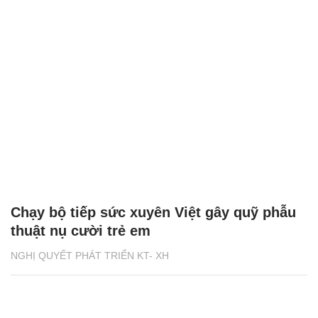
Chạy bộ tiếp sức xuyên Việt gây quỹ phẫu
thuật nụ cười trẻ em
NGHỊ QUYẾT PHÁT TRIỂN KT- XH