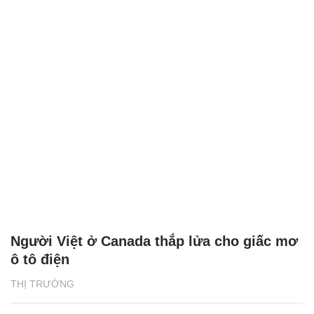
Người Việt ở Canada thắp lửa cho giấc mơ
ô tô điện
THỊ TRƯỜNG