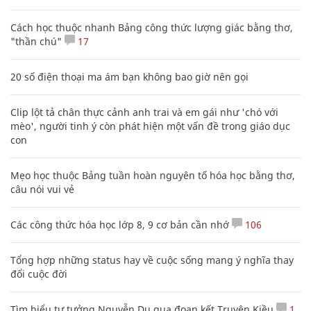
Cách học thuộc nhanh Bảng công thức lượng giác bằng thơ,
"thần chú"
17
20 số điện thoại ma ám bạn không bao giờ nên gọi
Clip lột tả chân thực cảnh anh trai và em gái như 'chó với
mèo', người tinh ý còn phát hiện một vấn đề trong giáo dục
con
Mẹo học thuộc Bảng tuần hoàn nguyên tố hóa học bằng thơ,
câu nói vui vẻ
Các công thức hóa học lớp 8, 9 cơ bản cần nhớ
106
Tổng hợp những status hay về cuộc sống mang ý nghĩa thay
đổi cuộc đời
Tìm hiểu tư tưởng Nguyễn Du qua đoạn kết Truyện Kiều
1